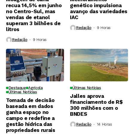
recua 14,5% em junho
genético impulsiona
no Centro-Sul, mas
avanço das variedades
vendas de etanol
IAC
superam 3 bilhões de
Redação
9 Horas ⁮
litros
Redação
9 Horas ⁮
Destaque
Agrícola
Últimas Notícias
Últimas Notícias
Jalles aprova
Tomada de decisão
financiamento de R$
baseada em dados
300 milhões com o
ganha espaço no
BNDES
campo e redefine a
gestão hídrica das
Redação
14 Horas ⁮
propriedades rurais