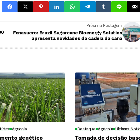
Próxima Postagem
00
Fenasucro: Brazil Sugarcane Bioenergy Solution
apresenta novidades da cadeia da cana
tícias
Agrícola
Destaque
Agrícola
Últimas Notíc
mento genético
Tomada de decisão bas