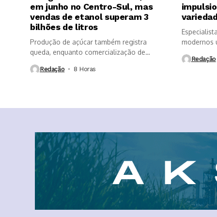
em junho no Centro-Sul, mas
impulsi
vendas de etanol superam 3
variedad
bilhões de litros
Especialist
Produção de açúcar também registra
modernos u
queda, enquanto comercialização de
longevidade
Redação
etanol é impulsionada...
Redação
8 Horas ⁮