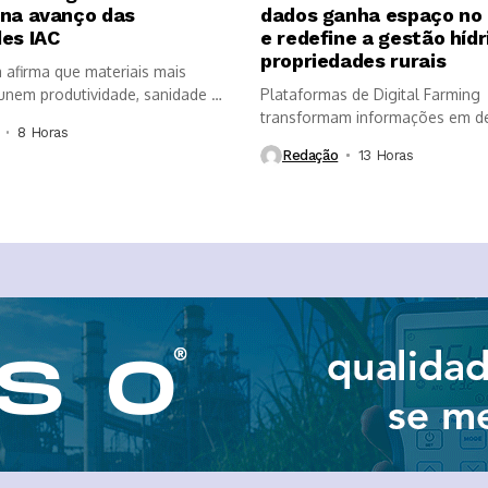
ona avanço das
dados ganha espaço no
es IAC
e redefine a gestão hídr
propriedades rurais
a afirma que materiais mais
nem produtividade, sanidade e
Plataformas de Digital Farming
, mas...
transformam informações em d
8 Horas ⁮
mais rápidas, aumentam a...
Redação
13 Horas ⁮