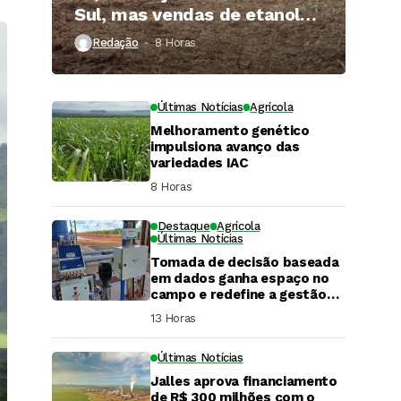
Sul, mas vendas de etanol
superam 3 bilhões de litros
Redação
8 Horas ⁮
Últimas Notícias
Agrícola
Melhoramento genético
impulsiona avanço das
variedades IAC
8 Horas ⁮
Destaque
Agrícola
Últimas Notícias
Tomada de decisão baseada
em dados ganha espaço no
campo e redefine a gestão
hídrica das propriedades
13 Horas ⁮
rurais
Últimas Notícias
Jalles aprova financiamento
DaCana Cast
de R$ 300 milhões com o