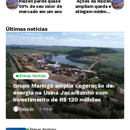
Raízen perde quase
Ações da Raízen
50% de seu valor de
ampliam queda e
mercado em um ano
atingem mínimas
históricas
Últimas notícias
Últimas Notícias
Grupo Maringá amplia cogeração de
energia na Usina Jacarezinho com
investimento de R$ 120 milhões
Redação
3 Horas ⁮
Últimas Notícias