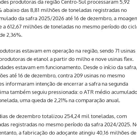
ades produtoras da região Centro-Sul processaram 5,92
 abaixo das 8,81 milhões de toneladas registradas no
mulado da safra 2025/2026 até 16 de dezembro, a moage
te a 612,67 milhões de toneladas no mesmo período do cic
 de 2,36%.
odutoras estavam em operação na região, sendo 71 usinas
odutoras de etanol a partir do milho e nove usinas flex.
dades estavam em funcionamento. Desde o início da safra
ções até 16 de dezembro, contra 209 usinas no mesmo
ades informaram intenção de encerrar a safra na segunda
prima também seguiu pressionada: o ATR médio acumulad
tonelada, uma queda de 2,21% na comparação anual.
dias de dezembro totalizou 254,24 mil toneladas, com
ladas registradas no mesmo período da safra 2024/2025. N
ntanto, a fabricação do adoçante atingiu 40,16 milhões de