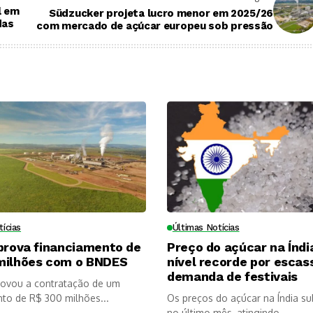
l em
Südzucker projeta lucro menor em 2025/26
das
com mercado de açúcar europeu sob pressão
tícias
Últimas Notícias
prova financiamento de
Preço do açúcar na Índi
milhões com o BNDES
nível recorde por escas
demanda de festivais
provou a contratação de um
nto de R$ 300 milhões...
Os preços do açúcar na Índia s
no último mês, atingindo...