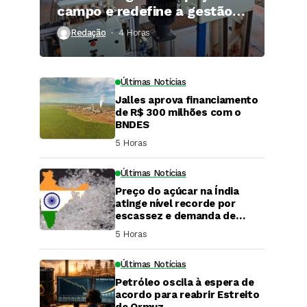
campo e redefine a gestão
hídrica das propriedades
Redação
4 Horas ⁮
rurais
Últimas Notícias
Jalles aprova financiamento
de R$ 300 milhões com o
BNDES
5 Horas ⁮
Últimas Notícias
Preço do açúcar na Índia
atinge nível recorde por
escassez e demanda de
festivais
5 Horas ⁮
Últimas Notícias
Petróleo oscila à espera de
DaCana Cast
acordo para reabrir Estreito
de Ormuz