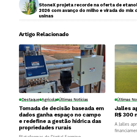
StoneX projeta recorde na oferta de etano
2026 com avanço do milho e virada do mix 
usinas
Artigo Relacionado
Destaque
Agrícola
Últimas Notícias
Últimas No
Tomada de decisão baseada em
Jalles a
dados ganha espaço no campo
R$ 300 
e redefine a gestão hídrica das
A Jalles a
propriedades rurais
financiame
Plataformas de Digital Farming