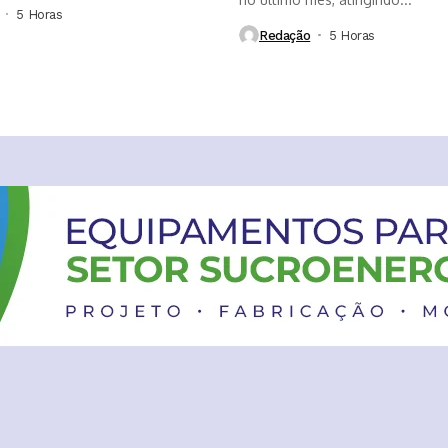
5 Horas ⁮
Redação
5 Horas ⁮