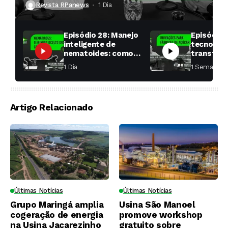
Revista RPanews
1 Dia ⁮
Episódio 28: Manejo
Episódio 
inteligente de
tecnologi
nematoides: como
transfor
aumentar a
fábricas 
1 Dia ⁮
1 Semana ⁮
produtividade das
soqueiras?
Artigo Relacionado
Últimas Notícias
Últimas Notícias
Grupo Maringá amplia
Usina São Manoel
cogeração de energia
promove workshop
na Usina Jacarezinho
gratuito sobre