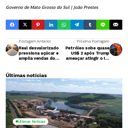
Governo de Mato Grosso do Sul
| João Prestes
Postagem Anterior
Próxima Postagem
Real desvalorizado
Petróleo sobe quase
pressiona açúcar e
US$ 2 após Trump
amplia vendas do
ameaçar atingir o Irã
Brasil no mercado
“com toda a força”
internacional
Últimas notícias
Últimas Notícias