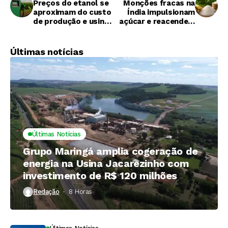
Preços do etanol se
Monções fracas na
aproximam do custo
Índia impulsionam
de produção e usinas
açúcar e reacendem
reduzem vendas no
preocupações com
spot
oferta global
Últimas notícias
Últimas Notícias
Grupo Maringá amplia cogeração de
energia na Usina Jacarezinho com
investimento de R$ 120 milhões
Redação
8 Horas ⁮