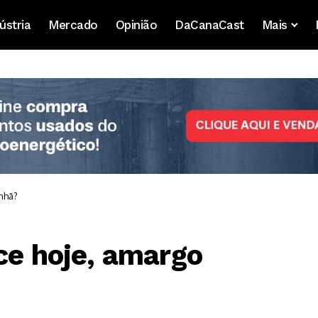
ústria
Mercado
Opinião
DaCanaCast
Mais
nhã?
ce hoje, amargo