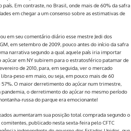
 país. Em contraste, no Brasil, onde mais de 60% da safra
ldades em chegar a um consenso sobre as estimativas de
u em seu comentário diário esse mestre Jedi dos
GM, em setembro de 2009, pouco antes do início da safra
a narrativa segundo a qual aquele país iria importar
do açúcar em NY subirem para o estratosférico patamar de
evereiro de 2010, para, em seguida, ver o mercado
r libra-peso em maio, ou seja, em pouco mais de 60
 57%. O maior derretimento do açúcar num trimestre,
a pandemia, o derretimento do açúcar no mesmo período
 montanha-russa do parque era emocionante!
dexados aumentaram sua posição total comprada segundo o
comitentes, publicado nesta sexta-feira pelo CFTC
gência independente do governo dos Estados Unidos, que