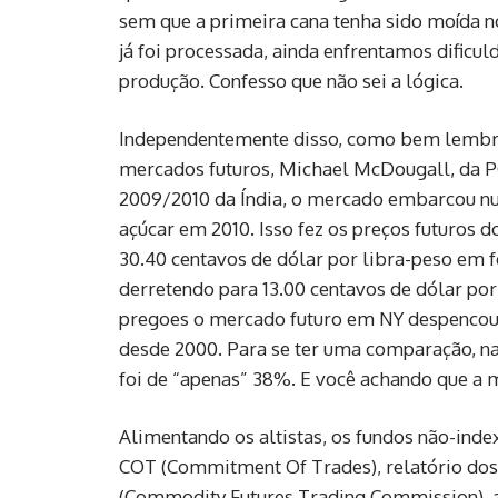
sem que a primeira cana tenha sido moída no
já foi processada, ainda enfrentamos dificu
produção. Confesso que não sei a lógica.
Independentemente disso, como bem lembro
mercados futuros, Michael McDougall, da P
2009/2010 da Índia, o mercado embarcou num
açúcar em 2010. Isso fez os preços futuros 
30.40 centavos de dólar por libra-peso em f
derretendo para 13.00 centavos de dólar po
pregoes o mercado futuro em NY despencou
desde 2000. Para se ter uma comparação, n
foi de “apenas” 38%. E você achando que a
Alimentando os altistas, os fundos não-in
COT (Commitment Of Trades), relatório dos 
(Commodity Futures Trading Commission), a