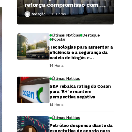
reforça compromisso com a
qualidade
Redação
10 Horas ⁮
Últimas Notícias
Destaque
Popular
Tecnologias para aumentar a
eficiência e a segurança da
cadeia de biogás e
biometano são destaque em
14 Horas ⁮
Fórum do setor
Últimas Notícias
S&P rebaixa rating da Cosan
para ‘B+’ e mantém
perspectiva negativa
14 Horas ⁮
Últimas Notícias
DaCana Cast
Petróleo despenca diante da
Fenasucro 2026
expectativa de acordo para