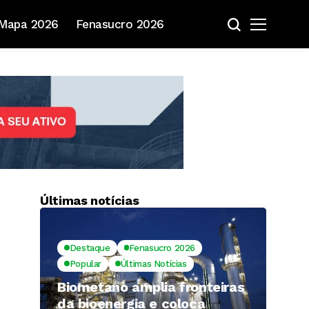
Mapa 2026
Fenasucro 2026
Últimas notícias
Destaque
Fenasucro 2026
Popular
Últimas Notícias
Biometano amplia fronteiras
da bioenergia e coloca