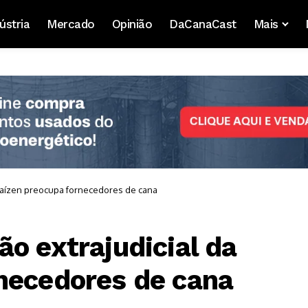
ústria
Mercado
Opinião
DaCanaCast
Mais
 Raízen preocupa fornecedores de cana
o extrajudicial da
necedores de cana