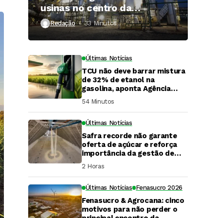
usinas no centro da
expansão do gás renovável
Redação
33 Minutos ⁮
Últimas Notícias
TCU não deve barrar mistura
de 32% de etanol na
gasolina, aponta Agência
iNFRA
54 Minutos ⁮
Últimas Notícias
Safra recorde não garante
oferta de açúcar e reforça
importância da gestão de
risco
2 Horas ⁮
Últimas Notícias
Fenasucro 2026
Fenasucro & Agrocana: cinco
DaCana Cast
motivos para não perder o
principal encontro da