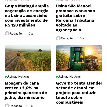
Grupo Maringá amplia
Usina São Manoel
cogeração de energia
promove workshop
na Usina Jacarezinho
gratuito sobre
com investimento de
Reforma Tributária
R$ 120 milhões
voltado ao
agronegócio.
Redação
1 Dia ⁮
Redação
1 Dia ⁮
Últimas Notícias
Últimas Notícias
Moagem de cana
Governo tenta atender
cresceu 2,6% na
setor de etanol em
primeira quinzena de
projeto para reduzir
julho, diz ministério
tributo sobre
combustíveis
Redação
1 Dia ⁮