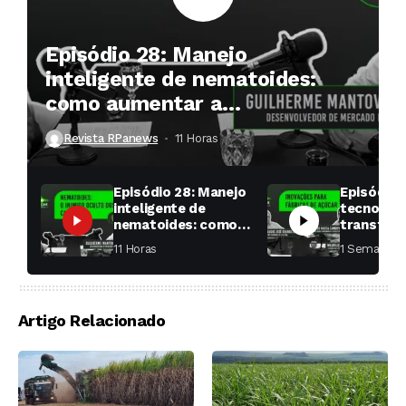
Episódio 28: Manejo
inteligente de nematoides:
como aumentar a
produtividade das soqueiras?
Revista RPanews
11 Horas ⁮
Episódio 28: Manejo
Episódio 
inteligente de
tecnologi
nematoides: como
transfor
aumentar a
fábricas 
11 Horas ⁮
1 Semana ⁮
produtividade das
soqueiras?
Artigo Relacionado