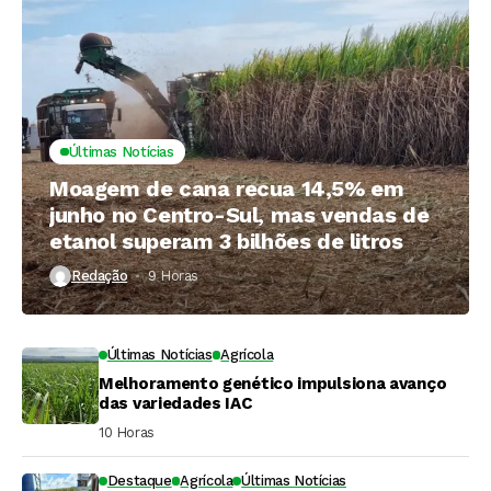
brasileiro
Últimas Notícias
Moagem de cana recua 14,5% em
junho no Centro-Sul, mas vendas de
etanol superam 3 bilhões de litros
Redação
9 Horas ⁮
Últimas Notícias
Agrícola
Melhoramento genético impulsiona avanço
das variedades IAC
10 Horas ⁮
Destaque
Agrícola
Últimas Notícias