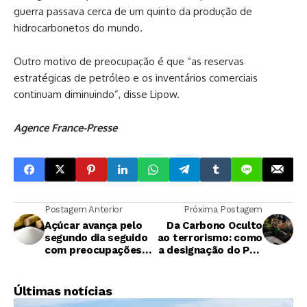
guerra passava cerca de um quinto da produção de
hidrocarbonetos do mundo.
Outro motivo de preocupação é que “as reservas
estratégicas de petróleo e os inventários comerciais
continuam diminuindo”, disse Lipow.
Agence France-Presse
Postagem Anterior
Próxima Postagem
Açúcar avança pelo
Da Carbono Oculto
segundo dia seguido
ao terrorismo: como
com preocupações
a designação do PCC
sobre monções na
e do CV pelos EUA
Índia
redefinirá o
compliance
Últimas notícias
empresarial