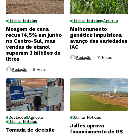
Últimas Notícias
Últimas Notícias
Agrícola
Moagem de cana
Melhoramento
recua 14,5% em junho
genético impulsiona
no Centro-Sul, mas
avanço das variedades
vendas de etanol
IAC
superam 3 bilhões de
Redação
10 Horas ⁮
litros
Redação
9 Horas ⁮
Destaque
Agrícola
Últimas Notícias
Últimas Notícias
Jalles aprova
Tomada de decisão
financiamento de R$