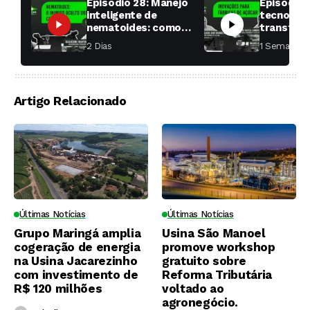
Episódio 28: Manejo
Episódio 
inteligente de
tecnologi
nematoides: como
transfor
aumentar a
fábricas 
2 Dias ⁮
1 Semana ⁮
produtividade das
soqueiras?
Artigo Relacionado
Últimas Notícias
Últimas Notícias
Grupo Maringá amplia
Usina São Manoel
cogeração de energia
promove workshop
na Usina Jacarezinho
gratuito sobre
com investimento de
Reforma Tributária
R$ 120 milhões
voltado ao
agronegócio.