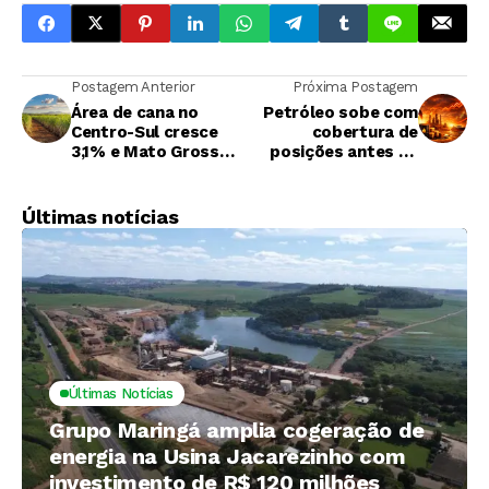
Postagem Anterior
Próxima Postagem
Área de cana no
Petróleo sobe com
Centro-Sul cresce
cobertura de
3,1% e Mato Grosso
posições antes de
do Sul amplia
feriado nos EUA
liderança entre
municípios
Últimas notícias
Últimas Notícias
Grupo Maringá amplia cogeração de
energia na Usina Jacarezinho com
investimento de R$ 120 milhões