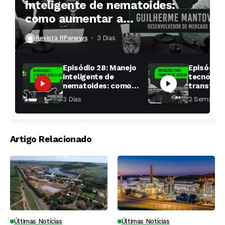
inteligente de nematoides:
como aumentar a
produtividade das soqueiras?
Revista RPanews
3 Dias ⁮
Episódio 28: Manejo
Episódio 
inteligente de
tecnologi
nematoides: como
transfor
aumentar a
fábricas 
3 Dias ⁮
2 Semanas ⁮
produtividade das
soqueiras?
Artigo Relacionado
Últimas Notícias
Últimas Notícias