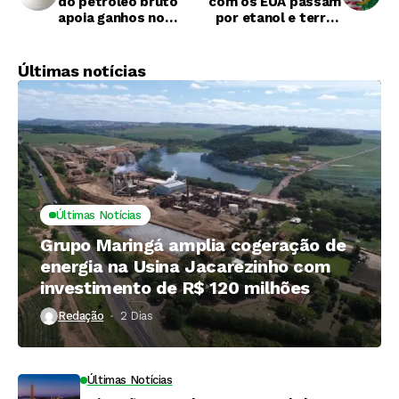
do petróleo bruto
com os EUA passam
apoia ganhos no
por etanol e terras
açúcar
raras, diz Simone
Tebet
Últimas notícias
Últimas Notícias
Grupo Maringá amplia cogeração de
energia na Usina Jacarezinho com
investimento de R$ 120 milhões
Redação
2 Dias ⁮
Últimas Notícias