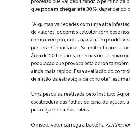
processo que vai debilitando o perfilho da 
que podem chegar até 30%
, dependendo d
“Algumas variedades com uma alta infesta
de valores, podemos calcular com base nos
como exemplo, um canavial com produtivid
perderá 30 toneladas. Se multiplicarmos po
área de 50 hectares, teremos um prejuízo q
população que provoca esta perda também in
ainda mais rápido. Essa avaliação do contro
definição da estratégia de controle”, estim
Uma pesquisa realizada pelo Instituto Agro
escaldadura das folhas da cana-de-açúcar, a 
pela cigarrinha-das-raízes.
O inseto vetor carrega a bactéria
Xanthomona