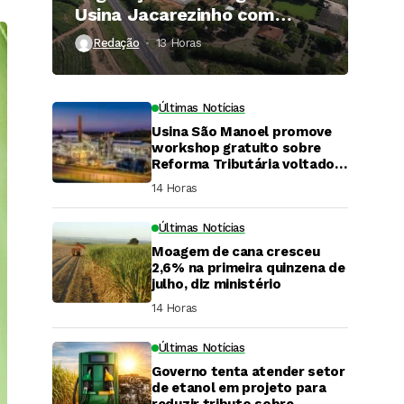
Usina Jacarezinho com
investimento de R$ 120
Redação
13 Horas ⁮
milhões
Últimas Notícias
Usina São Manoel promove
workshop gratuito sobre
Reforma Tributária voltado
ao agronegócio.
14 Horas ⁮
Últimas Notícias
Moagem de cana cresceu
2,6% na primeira quinzena de
julho, diz ministério
14 Horas ⁮
Últimas Notícias
Governo tenta atender setor
DaCana Cast
de etanol em projeto para
reduzir tributo sobre