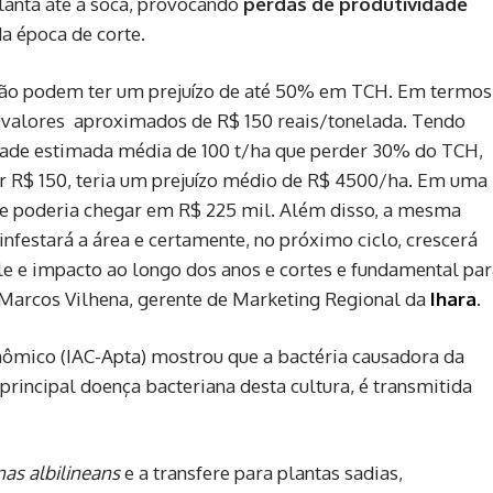
planta até a soca, provocando
perdas de produtividade
a época de corte.
ção podem ter um prejuízo de até 50% em TCH. Em termos
 valores aproximados de R$ 150 reais/tonelada. Tendo
ade estimada média de 100 t/ha que perder 30% do TCH,
r R$ 150, teria um prejuízo médio de R$ 4500/ha. Em uma
ue poderia chegar em R$ 225 mil. Além disso, a mesma
festará a área e certamente, no próximo ciclo, crescerá
le e impacto ao longo dos anos e cortes e fundamental pa
a Marcos Vilhena, gerente de Marketing Regional da
Ihara
.
nômico (IAC-Apta) mostrou que a bactéria causadora da
principal doença bacteriana desta cultura, é transmitida
s albilineans
e a transfere para plantas sadias,