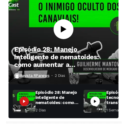
Episódio 28: Manejo
inteligente de nematoides:
como aumentar a
produtividade das soqueiras?
Revista RPanews
2 Dias ⁮
Episódio 28: Manejo
Episódio 
inteligente de
tecnologi
nematoides: como
transfor
aumentar a
fábricas 
2 Dias ⁮
1 Semana ⁮
produtividade das
soqueiras?