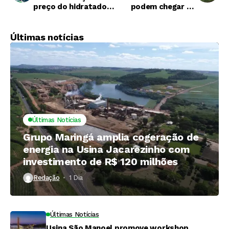
preço do hidratado
podem chegar ao
cai nas usinas
Centro-Sul do País
Últimas notícias
Últimas Notícias
Grupo Maringá amplia cogeração de
energia na Usina Jacarezinho com
investimento de R$ 120 milhões
Redação
1 Dia ⁮
Últimas Notícias
Usina São Manoel promove workshop