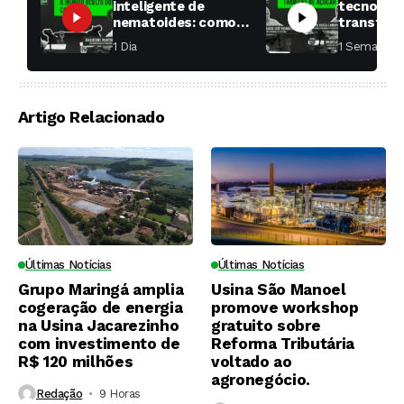
inteligente de
tecnologi
nematoides: como
transfor
aumentar a
fábricas 
1 Dia ⁮
1 Semana ⁮
produtividade das
soqueiras?
Artigo Relacionado
Últimas Notícias
Últimas Notícias
Grupo Maringá amplia
Usina São Manoel
cogeração de energia
promove workshop
na Usina Jacarezinho
gratuito sobre
com investimento de
Reforma Tributária
R$ 120 milhões
voltado ao
agronegócio.
Redação
9 Horas ⁮