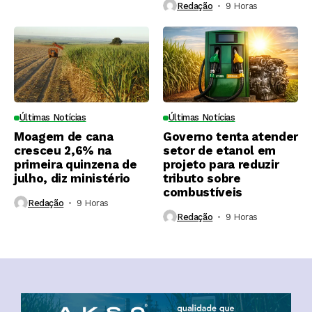
Redação
9 Horas ⁮
Últimas Notícias
Últimas Notícias
Moagem de cana
Governo tenta atender
cresceu 2,6% na
setor de etanol em
primeira quinzena de
projeto para reduzir
julho, diz ministério
tributo sobre
combustíveis
Redação
9 Horas ⁮
Redação
9 Horas ⁮