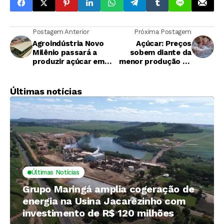
Postagem Anterior
Próxima Postagem
Agroindústria Novo
Açúcar: Preços
Milênio passará a
sobem diante da
produzir açúcar em
menor produção de
uma de suas
açúcar na Índia
unidades na safra
2025/26
Últimas notícias
Últimas Notícias
Grupo Maringá amplia cogeração de
energia na Usina Jacarezinho com
investimento de R$ 120 milhões