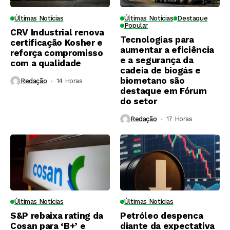
Últimas Notícias
Últimas Notícias
Destaque
Popular
CRV Industrial renova
Tecnologias para
certificação Kosher e
aumentar a eficiência
reforça compromisso
e a segurança da
com a qualidade
cadeia de biogás e
biometano são
Redação
14 Horas ⁮
destaque em Fórum
do setor
Redação
17 Horas ⁮
Últimas Notícias
Últimas Notícias
S&P rebaixa rating da
Petróleo despenca
Cosan para ‘B+’ e
diante da expectativa