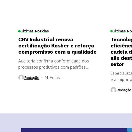
Últimas Notícias
Últimas No
CRV Industrial renova
Tecnolo
certificação Kosher e reforça
eficiênc
compromisso com a qualidade
cadeia 
são des
Auditoria confirma conformidade dos
setor
processos produtivos com padrões
internacionais de segurança dos...
Especialist
Redação
14 Horas ⁮
e a import
Redação