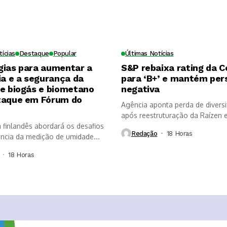
tícias
Destaque
Popular
Últimas Notícias
gias para aumentar a
S&P rebaixa rating da 
ia e a segurança da
para ‘B+’ e mantém per
de biogás e biometano
negativa
taque em Fórum do
Agência aponta perda de diversi
após reestruturação da Raízen e
a finlandês abordará os desafios
que...
Redação
18 Horas ⁮
ância da medição de umidade...
18 Horas ⁮