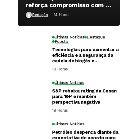
reforça compromisso com a
qualidade
Redação
14 Horas ⁮
Últimas Notícias
Destaque
Popular
Tecnologias para aumentar a
eficiência e a segurança da
cadeia de biogás e
biometano são destaque em
18 Horas ⁮
Fórum do setor
Últimas Notícias
S&P rebaixa rating da Cosan
para ‘B+’ e mantém
perspectiva negativa
18 Horas ⁮
Últimas Notícias
DaCana Cast
Petróleo despenca diante da
Fenasucro 2026
expectativa de acordo para