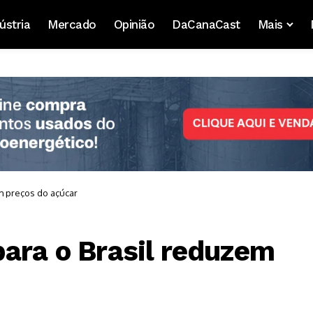
ústria
Mercado
Opinião
DaCanaCast
Mais
m preços do açúcar
para o Brasil reduzem