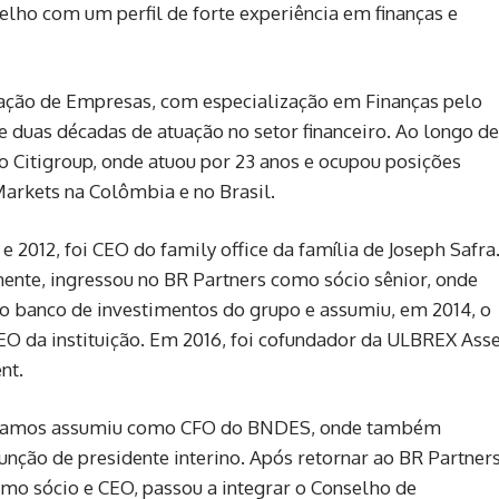
lho com um perfil de forte experiência em finanças e
ação de Empresas, com especialização em Finanças pelo
 duas décadas de atuação no setor financeiro. Ao longo de
 o
Citigroup
, onde atuou por 23 anos e ocupou posições
arkets na Colômbia e no Brasil.
e 2012, foi CEO do family office da família de Joseph Safra
ente, ingressou no
BR Partners
como sócio sênior, onde
 o banco de investimentos do grupo e assumiu, em 2014, o
EO da instituição. Em 2016, foi cofundador da ULBREX Ass
nt.
Ramos assumiu como CFO do
BNDES
, onde também
função de presidente interino. Após retornar ao BR Partner
mo sócio e CEO, passou a integrar o Conselho de