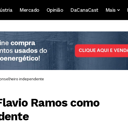
ústria
Mercado
Opinião
DaCanaCast
Mais
conselheiro independente
 Flavio Ramos como
dente