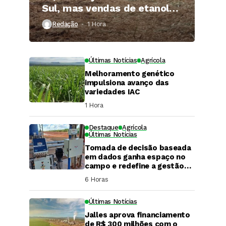
Sul, mas vendas de etanol
superam 3 bilhões de litros
Redação
1 Hora ⁮
Últimas Notícias
Agrícola
Melhoramento genético
impulsiona avanço das
variedades IAC
1 Hora ⁮
Destaque
Agrícola
Últimas Notícias
Tomada de decisão baseada
em dados ganha espaço no
campo e redefine a gestão
hídrica das propriedades
6 Horas ⁮
rurais
Últimas Notícias
Jalles aprova financiamento
DaCana Cast
de R$ 300 milhões com o