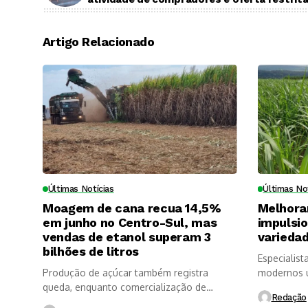
Artigo Relacionado
Últimas Notícias
Últimas No
Moagem de cana recua 14,5%
Melhora
em junho no Centro-Sul, mas
impulsi
vendas de etanol superam 3
variedad
bilhões de litros
Especialist
Produção de açúcar também registra
modernos u
queda, enquanto comercialização de
longevidade
Redação
etanol é impulsionada...