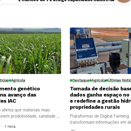
tícias
Agrícola
Destaque
Agrícola
Últimas Notíc
mento genético
Tomada de decisão bas
ona avanço das
dados ganha espaço no
es IAC
e redefine a gestão hídr
propriedades rurais
a afirma que materiais mais
nem produtividade, sanidade e
Plataformas de Digital Farming
, mas...
transformam informações em d
1 Hora ⁮
mais rápidas, aumentam a...