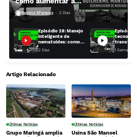
como aumentar a
produtividade das soqueiras?
Revista RPanews
2 Dias ⁮
Episódio 28: Manejo
Episódio 
inteligente de
tecnologi
nematoides: como
transfor
aumentar a
fábricas 
2 Dias ⁮
1 Semana ⁮
produtividade das
soqueiras?
Artigo Relacionado
Últimas Notícias
Últimas Notícias
Grupo Maringá amplia
Usina São Manoel