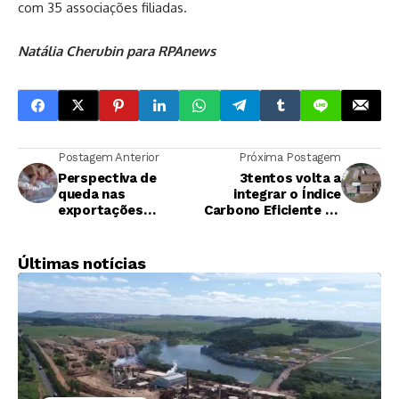
com 35 associações filiadas.
Natália Cherubin para RPAnews
Postagem Anterior
Próxima Postagem
Perspectiva de
3tentos volta a
queda nas
integrar o Índice
exportações
Carbono Eficiente da
brasileiras de açúcar
B3 pela segunda vez
impulsiona preços
Últimas notícias