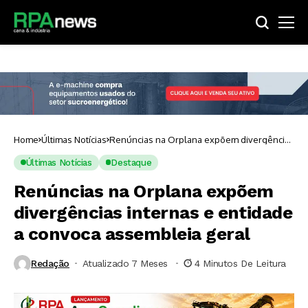
Home
Últimas Notícias
Renúncias na Orplana expõem divergências
internas e entidade a convoca assembleia
geral
Últimas Notícias
Destaque
Renúncias na Orplana expõem
divergências internas e entidade
a convoca assembleia geral
Redação
Atualizado 7 Meses ⁮
4 Minutos De Leitura