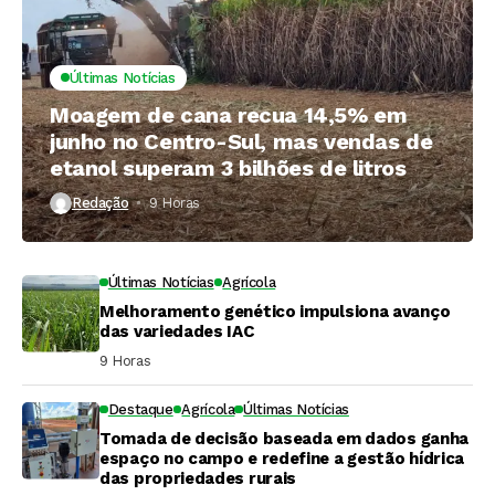
Últimas Notícias
Moagem de cana recua 14,5% em
junho no Centro-Sul, mas vendas de
etanol superam 3 bilhões de litros
Redação
9 Horas ⁮
Últimas Notícias
Agrícola
Melhoramento genético impulsiona avanço
das variedades IAC
9 Horas ⁮
Destaque
Agrícola
Últimas Notícias
Tomada de decisão baseada em dados ganha
espaço no campo e redefine a gestão hídrica
das propriedades rurais