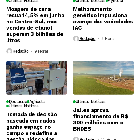
Últimas Notícias
Últimas Notícias
Agrícola
Moagem de cana
Melhoramento
recua 14,5% em junho
genético impulsiona
no Centro-Sul, mas
avanço das variedades
vendas de etanol
IAC
superam 3 bilhões de
Redação
9 Horas ⁮
litros
Redação
9 Horas ⁮
Destaque
Agrícola
Últimas Notícias
Últimas Notícias
Jalles aprova
Tomada de decisão
financiamento de R$
baseada em dados
300 milhões com o
ganha espaço no
BNDES
campo e redefine a
gestão hídrica das
Redação
14 Horas ⁮