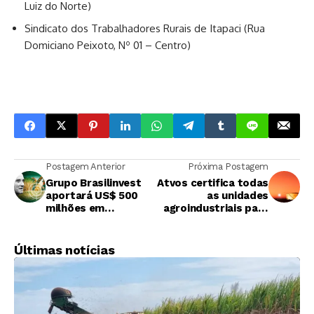
Luiz do Norte)
Sindicato dos Trabalhadores Rurais de Itapaci (Rua
Domiciano Peixoto, Nº 01 – Centro)
Postagem Anterior
Próxima Postagem
Grupo Brasilinvest
Atvos certifica todas
aportará US$ 500
as unidades
milhões em
agroindustriais para
“supercana”
produção de SAF
idealizada por Eike
Batista
Últimas notícias