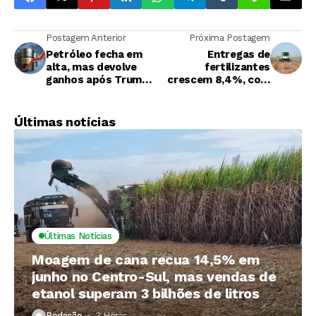
Postagem Anterior
Próxima Postagem
Petróleo fecha em
Entregas de
alta, mas devolve
fertilizantes
ganhos após Trump
crescem 8,4%, com
amenizar
40,94 milhões de
preocupações sobre
toneladas entregues
Irã
Últimas notícias
Últimas Notícias
Moagem de cana recua 14,5% em
junho no Centro-Sul, mas vendas de
etanol superam 3 bilhões de litros
Redação
3 Horas ⁮