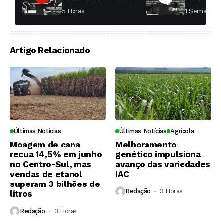
aumentar a
fábricas 
5 Horas ⁮
1 Semana ⁮
produtividade das
soqueiras?
Artigo Relacionado
Últimas Notícias
Últimas Notícias
Agrícola
Moagem de cana
Melhoramento
recua 14,5% em junho
genético impulsiona
no Centro-Sul, mas
avanço das variedades
vendas de etanol
IAC
superam 3 bilhões de
Redação
3 Horas ⁮
litros
Redação
3 Horas ⁮