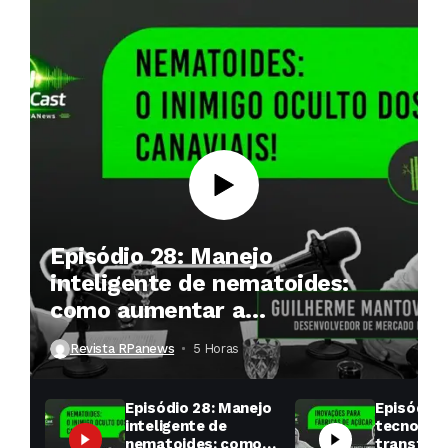
Episódio 28: Manejo
inteligente de nematoides:
como aumentar a
produtividade das soqueiras?
Revista RPanews
5 Horas ⁮
Episódio 28: Manejo
Episódio 
inteligente de
tecnologi
nematoides: como
transfor