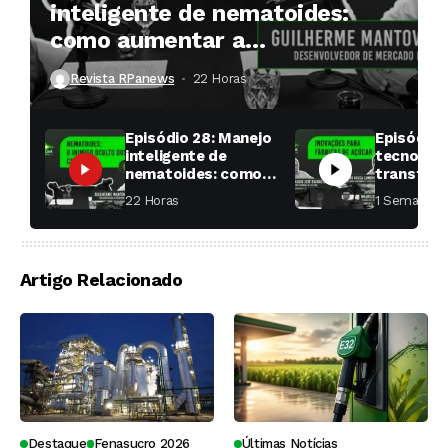
inteligente de nematoides:
como aumentar a
produtividade das soqueiras?
Revista RPanews
22 Horas ⁮
Episódio 28: Manejo
Episódio 
inteligente de
tecnologi
nematoides: como
transfor
aumentar a
fábricas 
22 Horas ⁮
1 Semana ⁮
produtividade das
soqueiras?
Artigo Relacionado
Destaque
Fenasucro 2026
Últimas Notícias