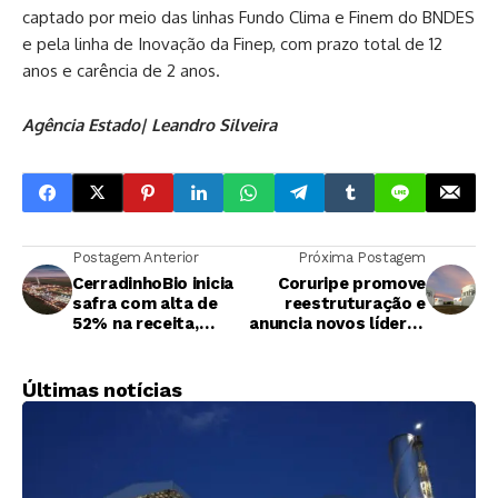
captado por meio das linhas Fundo Clima e Finem do BNDES
e pela linha de Inovação da Finep, com prazo total de 12
anos e carência de 2 anos.
Agência Estado| Leandro Silveira
Postagem Anterior
Próxima Postagem
CerradinhoBio inicia
Coruripe promove
safra com alta de
reestruturação e
52% na receita,
anuncia novos líderes
estreia do açúcar e
para finanças,
salto nos resultados
operação agrícola e
do milho
gestão de
Últimas notícias
fornecedor