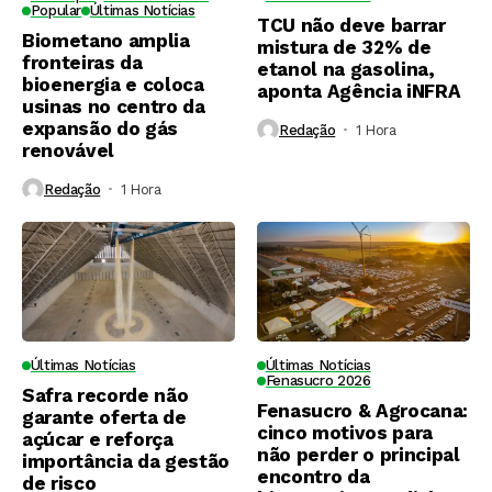
Popular
Últimas Notícias
TCU não deve barrar
Biometano amplia
mistura de 32% de
fronteiras da
etanol na gasolina,
bioenergia e coloca
aponta Agência iNFRA
usinas no centro da
expansão do gás
Redação
1 Hora ⁮
renovável
Redação
1 Hora ⁮
Últimas Notícias
Últimas Notícias
Fenasucro 2026
Safra recorde não
Fenasucro & Agrocana:
garante oferta de
cinco motivos para
açúcar e reforça
não perder o principal
importância da gestão
encontro da
de risco