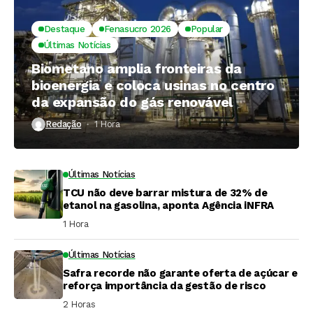
Destaque
Fenasucro 2026
Popular
Últimas Notícias
Biometano amplia fronteiras da
bioenergia e coloca usinas no centro
da expansão do gás renovável
Redação
1 Hora ⁮
Últimas Notícias
TCU não deve barrar mistura de 32% de
etanol na gasolina, aponta Agência iNFRA
1 Hora ⁮
Últimas Notícias
Safra recorde não garante oferta de açúcar e
reforça importância da gestão de risco
2 Horas ⁮