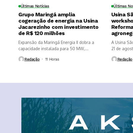
Últimas Notícias
Últimas No
Grupo Maringá amplia
Usina S
cogeração de energia na Usina
worksho
Jacarezinho com investimento
Reforma 
de R$ 120 milhões
agroneg
Expansão da Maringá Energia II dobra a
A Usina Sã
capacidade instalada para 50 MW,...
21 de agosto
Redação
11 Horas ⁮
Redação