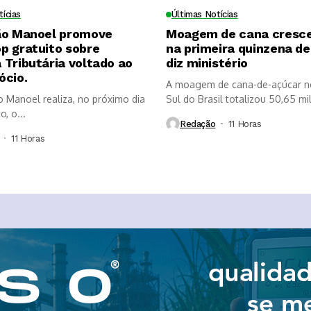
tícias
Últimas Notícias
ão Manoel promove
Moagem de cana cresc
p gratuito sobre
na primeira quinzena de 
Tributária voltado ao
diz ministério
ócio.
A moagem de cana-de-açúcar n
o Manoel realiza, no próximo dia
Sul do Brasil totalizou 50,65 mi
, o...
Redação
11 Horas ⁮
11 Horas ⁮