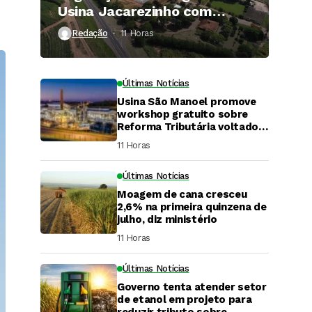
Usina Jacarezinho com
investimento de R$ 120
Redação
11 Horas ⁮
milhões
Últimas Notícias
Usina São Manoel promove
workshop gratuito sobre
Reforma Tributária voltado
ao agronegócio.
11 Horas ⁮
Últimas Notícias
Moagem de cana cresceu
2,6% na primeira quinzena de
julho, diz ministério
11 Horas ⁮
Últimas Notícias
Governo tenta atender setor
DaCana Cast
de etanol em projeto para
reduzir tributo sobre