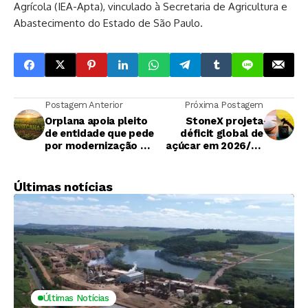
Agrícola (IEA-Apta), vinculado à Secretaria de Agricultura e
Abastecimento do Estado de São Paulo.
Postagem Anterior
Próxima Postagem
Orplana apoia pleito
StoneX projeta
de entidade que pede
déficit global de
por modernização do
açúcar em 2026/27
Consecana-AL
após dois anos de
superávit
Últimas notícias
Últimas Notícias