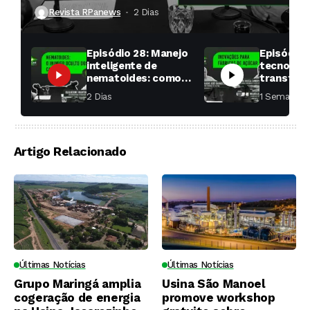
produtividade das soqueiras?
Revista RPanews
2 Dias ⁮
Episódio 28: Manejo
Episódio 
inteligente de
tecnologi
nematoides: como
transfor
aumentar a
fábricas 
2 Dias ⁮
1 Semana ⁮
produtividade das
soqueiras?
Artigo Relacionado
Últimas Notícias
Últimas Notícias
Grupo Maringá amplia
Usina São Manoel
cogeração de energia
promove workshop