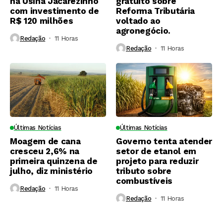
na Usina Jacarezinho
gratuito sobre
com investimento de
Reforma Tributária
R$ 120 milhões
voltado ao
agronegócio.
Redação
11 Horas ⁮
Redação
11 Horas ⁮
Últimas Notícias
Últimas Notícias
Moagem de cana
Governo tenta atender
cresceu 2,6% na
setor de etanol em
primeira quinzena de
projeto para reduzir
julho, diz ministério
tributo sobre
combustíveis
Redação
11 Horas ⁮
Redação
11 Horas ⁮