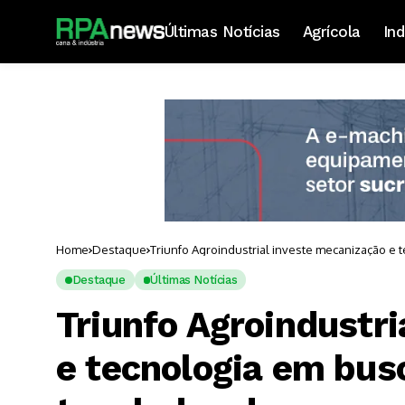
Últimas Notícias
Agrícola
Ind
Home
Destaque
Triunfo Agroindustrial investe mecanização e 
Destaque
Últimas Notícias
Triunfo Agroindustr
e tecnologia em bus