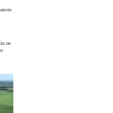
ndente
a
ção de
ão