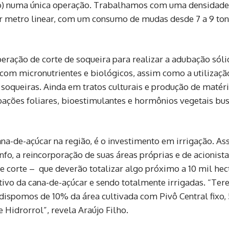
bo) numa única operação. Trabalhamos com uma densidade
r metro linear, com um consumo de mudas desde 7 a 9 to
eração de corte de soqueira para realizar a adubação sól
 com micronutrientes e biológicos, assim como a utilizaçã
oqueiras. Ainda em tratos culturais e produção de matéri
ubações foliares, bioestimulantes e hormônios vegetais bu
na-de-açúcar na região, é o investimento em irrigação. As
fo, a reincorporação de suas áreas próprias e de acionista
e corte – que deverão totalizar algo próximo a 10 mil hec
tivo da cana-de-açúcar e sendo totalmente irrigadas. “Te
e dispomos de 10% da área cultivada com Pivô Central fixo
Hidrorrol”, revela Araújo Filho.