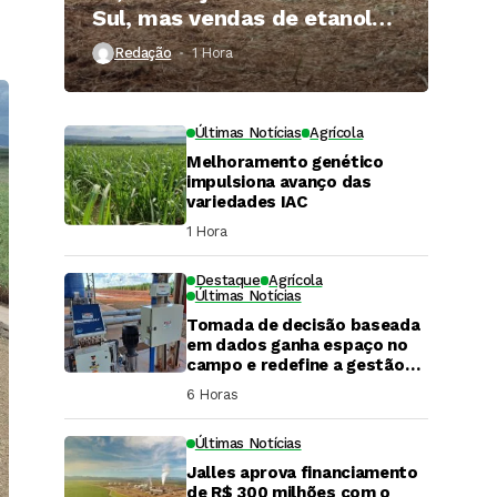
Sul, mas vendas de etanol
superam 3 bilhões de litros
Redação
1 Hora ⁮
Últimas Notícias
Agrícola
Melhoramento genético
impulsiona avanço das
variedades IAC
1 Hora ⁮
Destaque
Agrícola
Últimas Notícias
Tomada de decisão baseada
em dados ganha espaço no
campo e redefine a gestão
hídrica das propriedades
6 Horas ⁮
rurais
Últimas Notícias
Jalles aprova financiamento
DaCana Cast
de R$ 300 milhões com o