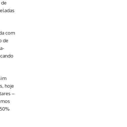
 de
neladas
ida com
o de
a-
scando
sim
s, hoje
tares –
remos
, 50%