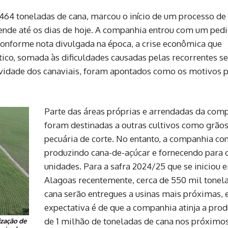
464 toneladas de cana, marcou o início de um processo de
tende até os dias de hoje. A companhia entrou com um ped
conforme nota divulgada na época, a crise econômica que
ico, somada às dificuldades causadas pelas recorrentes se
ividade dos canaviais, foram apontados como os motivos 
Parte das áreas próprias e arrendadas da com
foram destinadas a outras cultivos como grãos
pecuária de corte. No entanto, a companhia co
produzindo cana-de-açúcar e fornecendo para 
unidades. Para a safra 2024/25 que se iniciou 
Alagoas recentemente, cerca de 550 mil tonel
cana serão entregues a usinas mais próximas, 
expectativa é de que a companhia atinja a pro
de 1 milhão de toneladas de cana nos próximos
zação de