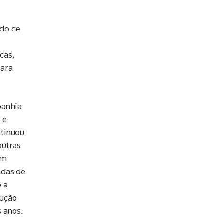
ido de
cas,
para
panhia
 e
ntinuou
outras
em
adas de
e a
dução
 anos.