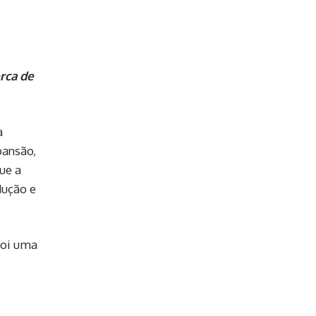
dade das
soqueira
rca de
s?
a
pansão,
ue a
dução e
foi uma
e