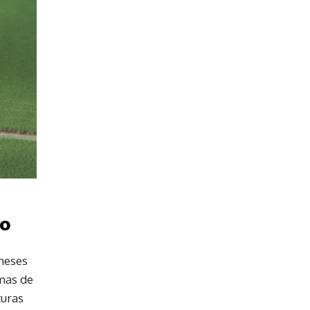
io
 meses
emas de
turas