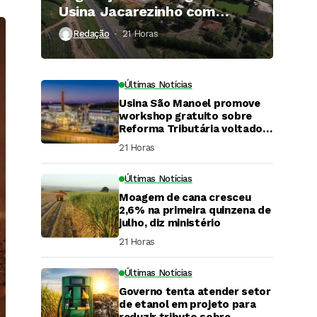
Usina Jacarezinho com
investimento de R$ 120
Redação
21 Horas ⁮
milhões
Últimas Notícias
Usina São Manoel promove
workshop gratuito sobre
Reforma Tributária voltado
ao agronegócio.
21 Horas ⁮
Últimas Notícias
Moagem de cana cresceu
2,6% na primeira quinzena de
julho, diz ministério
21 Horas ⁮
Últimas Notícias
Governo tenta atender setor
DaCana Cast
de etanol em projeto para
reduzir tributo sobre