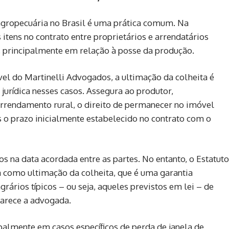
agropecuária no Brasil é uma prática comum. Na
itens no contrato entre proprietários e arrendatários
, principalmente em relação à posse da produção.
el do Martinelli Advogados, a ultimação da colheita é
urídica nesses casos. Assegura ao produtor,
arrendamento rural, o direito de permanecer no imóvel
s o prazo inicialmente estabelecido no contrato com o
s na data acordada entre as partes. No entanto, o Estatuto
 como ultimação da colheita, que é uma garantia
grários típicos – ou seja, aqueles previstos em lei – de
larece a advogada.
ipalmente em casos específicos de perda de janela de