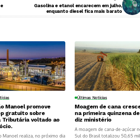
de
Gasolina e etanol encarecem em julho,
enquanto diesel fica mais barato
tícias
Últimas Notícias
ão Manoel promove
Moagem de cana cresc
p gratuito sobre
na primeira quinzena de 
Tributária voltado ao
diz ministério
ócio.
A moagem de cana-de-açúcar n
o Manoel realiza, no próximo dia
Sul do Brasil totalizou 50,65 mi