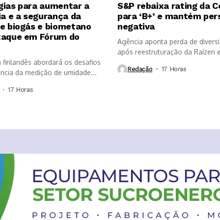
gias para aumentar a
S&P rebaixa rating da 
ia e a segurança da
para ‘B+’ e mantém per
de biogás e biometano
negativa
taque em Fórum do
Agência aponta perda de diversi
após reestruturação da Raízen e
a finlandês abordará os desafios
que...
Redação
17 Horas ⁮
ância da medição de umidade...
17 Horas ⁮