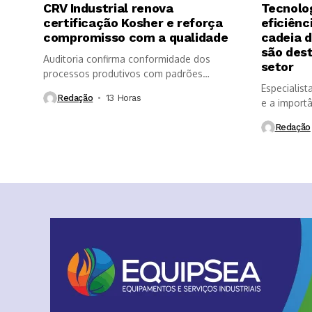
CRV Industrial renova
Tecnolo
certificação Kosher e reforça
eficiênc
compromisso com a qualidade
cadeia 
são des
Auditoria confirma conformidade dos
setor
processos produtivos com padrões
internacionais de segurança dos...
Especialist
Redação
13 Horas ⁮
e a import
Redação