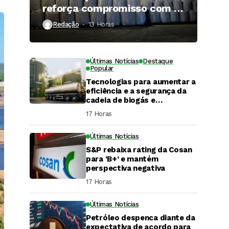
reforça compromisso com a
qualidade
Redação
13 Horas ⁮
Últimas Notícias
Destaque
Popular
Tecnologias para aumentar a
eficiência e a segurança da
cadeia de biogás e
biometano são destaque em
17 Horas ⁮
Fórum do setor
Últimas Notícias
S&P rebaixa rating da Cosan
para ‘B+’ e mantém
perspectiva negativa
17 Horas ⁮
Últimas Notícias
DaCana Cast
Petróleo despenca diante da
Fenasucro 2026
expectativa de acordo para