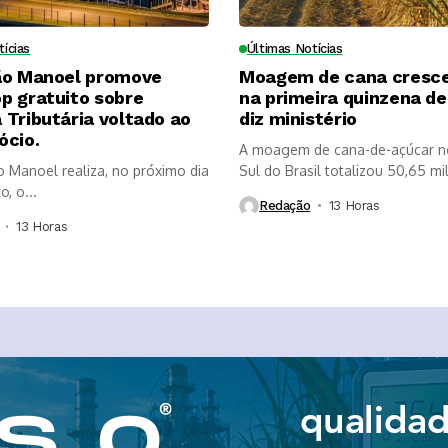
tícias
Últimas Notícias
ão Manoel promove
Moagem de cana cresc
p gratuito sobre
na primeira quinzena de 
Tributária voltado ao
diz ministério
ócio.
A moagem de cana-de-açúcar n
o Manoel realiza, no próximo dia
Sul do Brasil totalizou 50,65 mi
, o...
Redação
13 Horas ⁮
13 Horas ⁮