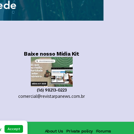
Baixe nosso Mídia Kit
(16) 98213-0223
comercial@revistarpanews.com.br
y
Accept
About Us
Private policy
Forums