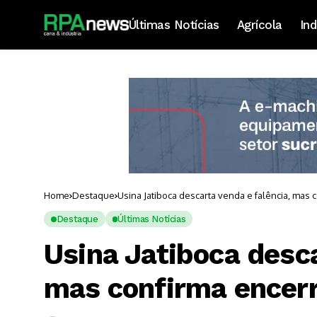
Últimas Notícias
Agrícola
Ind
Home
Destaque
Usina Jatiboca descarta venda e falência, mas
Destaque
Últimas Notícias
Usina Jatiboca desca
mas confirma encer