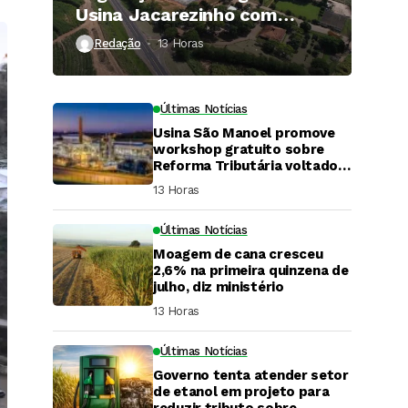
Usina Jacarezinho com
investimento de R$ 120
Redação
13 Horas ⁮
milhões
Últimas Notícias
Usina São Manoel promove
workshop gratuito sobre
Reforma Tributária voltado
ao agronegócio.
13 Horas ⁮
Últimas Notícias
Moagem de cana cresceu
2,6% na primeira quinzena de
julho, diz ministério
13 Horas ⁮
Últimas Notícias
Governo tenta atender setor
DaCana Cast
de etanol em projeto para
reduzir tributo sobre