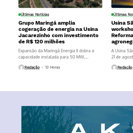
Últimas Notícias
Últimas No
Grupo Maringá amplia
Usina S
cogeração de energia na Usina
worksho
Jacarezinho com investimento
Reforma 
de R$ 120 milhões
agroneg
Expansão da Maringá Energia II dobra a
A Usina Sã
capacidade instalada para 50 MW,...
21 de agosto
Redação
13 Horas ⁮
Redação