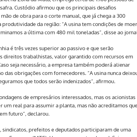
safra. Custódio afirmou que os principais desafios
 mão de obra para o corte manual, que já chega a 300
xa produtividade da região: “A usina tem condições de moe
rminamos a última com 480 mil toneladas”, disse ao jorna
ia é três vezes superior ao passivo e que serão
 direitos trabalhistas, valor garantido com recursos em
 Caso seja necessário, a empresa também poderá alienar
ão das obrigações com fornecedores. “A usina nunca deixo
seguramos que todos serão indenizados”, afirmou.
ndagens de empresários interessados, mas os acionistas
r um real para assumir a planta, mas não acreditamos qu
m futuro”, declarou.
a, sindicatos, prefeitos e deputados participaram de uma