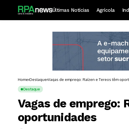
Últimas Notícias
Agrícola
Ind
Home
Destaque
Vagas de emprego: Raízen e Tereos têm opor
Destaque
Vagas de emprego: R
oportunidades