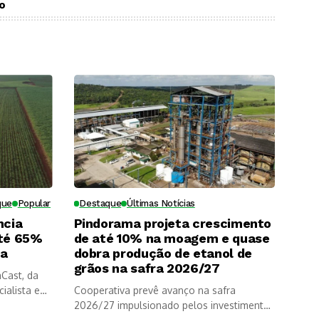
ro
que
Popular
Destaque
Últimas Notícias
ncia
Pindorama projeta crescimento
até 65%
de até 10% na moagem e quase
na
dobra produção de etanol de
grãos na safra 2026/27
Cast, da
cialista em
Cooperativa prevê avanço na safra
2026/27 impulsionado pelos investimentos