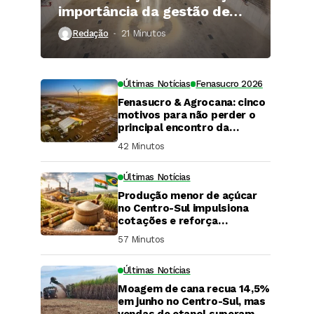
importância da gestão de
risco
Redação
21 Minutos ⁮
Últimas Notícias
Fenasucro 2026
Fenasucro & Agrocana: cinco
motivos para não perder o
principal encontro da
bioenergia mundial
42 Minutos ⁮
Últimas Notícias
Produção menor de açúcar
no Centro-Sul impulsiona
cotações e reforça
preocupações com oferta
57 Minutos ⁮
global
Últimas Notícias
Moagem de cana recua 14,5%
DaCana Cast
em junho no Centro-Sul, mas
vendas de etanol superam 3