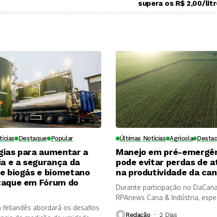
supera os R$ 2,00/lit
tícias
Destaque
Popular
Últimas Notícias
Agrícola
Desta
gias para aumentar a
Manejo em pré-emergê
ia e a segurança da
pode evitar perdas de 
de biogás e biometano
na produtividade da ca
taque em Fórum do
Durante participação no DaCana
RPAnews Cana & Indústria, espe
a finlandês abordará os desafios
matocompetição...
Redação
2 Dias ⁮