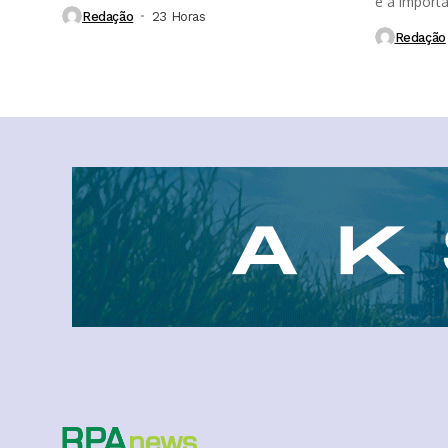
mais rápidas, aumentam a...
e a import
Redação
23 Horas ⁮
Redação