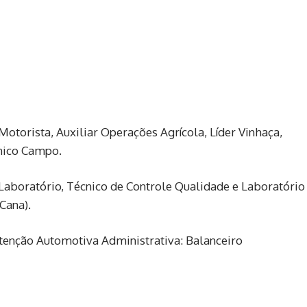
 da Raízen, clique aqui. Ao todo, são mais de 100 vaga
torista, Auxiliar Operações Agrícola, Líder Vinhaça,
cnico Campo.
Laboratório, Técnico de Controle Qualidade e Laboratório
Cana).
tenção Automotiva Administrativa: Balanceiro