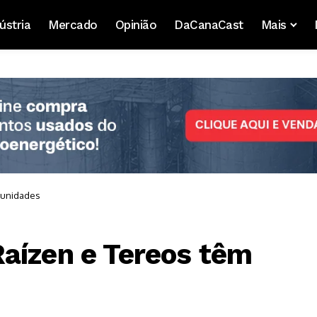
ústria
Mercado
Opinião
DaCanaCast
Mais
tunidades
aízen e Tereos têm