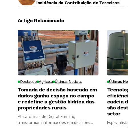
incidência da Contribuição de Terceiros
Artigo Relacionado
Destaque
Agrícola
Últimas Notícias
Últimas No
Tomada de decisão baseada em
Tecnolo
dados ganha espaço no campo
eficiênc
e redefine a gestão hídrica das
cadeia 
propriedades rurais
são des
setor
Plataformas de Digital Farming
transformam informações em decisões
Especialist