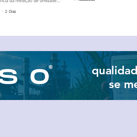
ância da medição de umidade...
2 Dias ⁮