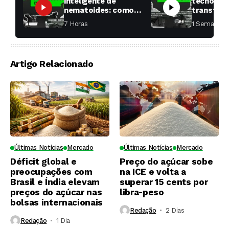
inteligente de
tecnologi
nematoides: como
transfor
aumentar a
fábricas 
7 Horas ⁮
1 Semana ⁮
produtividade das
soqueiras?
Artigo Relacionado
Últimas Notícias
Mercado
Últimas Notícias
Mercado
Déficit global e
Preço do açúcar sobe
preocupações com
na ICE e volta a
Brasil e Índia elevam
superar 15 cents por
preços do açúcar nas
libra-peso
bolsas internacionais
Redação
2 Dias ⁮
Redação
1 Dia ⁮