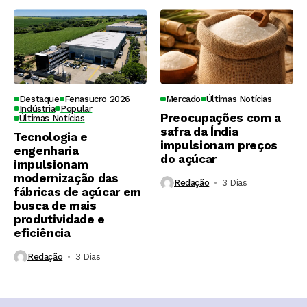
Destaque
Fenasucro 2026
Mercado
Últimas Notícias
Indústria
Popular
Preocupações com a
Últimas Notícias
safra da Índia
Tecnologia e
impulsionam preços
engenharia
do açúcar
impulsionam
modernização das
Redação
3 Dias ⁮
fábricas de açúcar em
busca de mais
produtividade e
eficiência
Redação
3 Dias ⁮