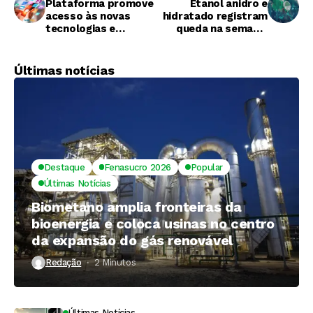
Plataforma promove
Etanol anidro e
acesso às novas
hidratado registram
tecnologias e
queda na semana;
soluções de gestão
veja os números
empresarial
Últimas notícias
Destaque
Fenasucro 2026
Popular
Últimas Notícias
Biometano amplia fronteiras da
bioenergia e coloca usinas no centro
da expansão do gás renovável
Redação
2 Minutos ⁮
Últimas Notícias