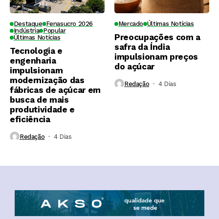
Destaque
Fenasucro 2026
Mercado
Últimas Notícias
Indústria
Popular
Preocupações com a
Últimas Notícias
safra da Índia
Tecnologia e
impulsionam preços
engenharia
do açúcar
impulsionam
modernização das
Redação
4 Dias ⁮
fábricas de açúcar em
busca de mais
produtividade e
eficiência
Redação
4 Dias ⁮