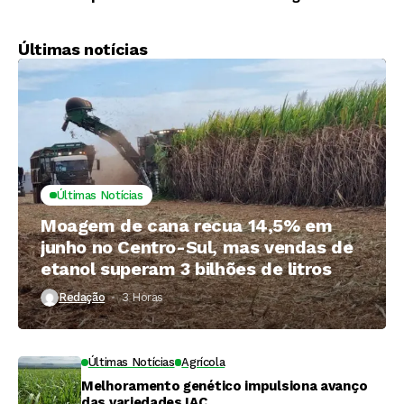
cana-de-açúcar e
etanol em forte
margens mais
queda com avanço
apertadas
da safra
Últimas notícias
Últimas Notícias
Moagem de cana recua 14,5% em
junho no Centro-Sul, mas vendas de
etanol superam 3 bilhões de litros
Redação
3 Horas ⁮
Últimas Notícias
Agrícola
Melhoramento genético impulsiona avanço
das variedades IAC