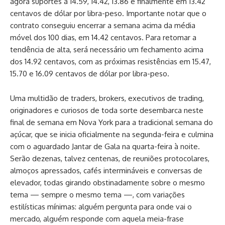
agora suportes a 14.59, 14.42, 13.86 e finalmente em 13.42
centavos de dólar por libra-peso. Importante notar que o
contrato conseguiu encerrar a semana acima da média
móvel dos 100 dias, em 14.42 centavos. Para retomar a
tendência de alta, será necessário um fechamento acima
dos 14.92 centavos, com as próximas resistências em 15.47,
15.70 e 16.09 centavos de dólar por libra-peso.
Uma multidão de traders, brokers, executivos de trading,
originadores e curiosos de toda sorte desembarca neste
final de semana em Nova York para a tradicional semana do
açúcar, que se inicia oficialmente na segunda-feira e culmina
com o aguardado Jantar de Gala na quarta-feira à noite.
Serão dezenas, talvez centenas, de reuniões protocolares,
almoços apressados, cafés intermináveis e conversas de
elevador, todas girando obstinadamente sobre o mesmo
tema — sempre o mesmo tema —, com variações
estilísticas mínimas: alguém pergunta para onde vai o
mercado, alguém responde com aquela meia-frase