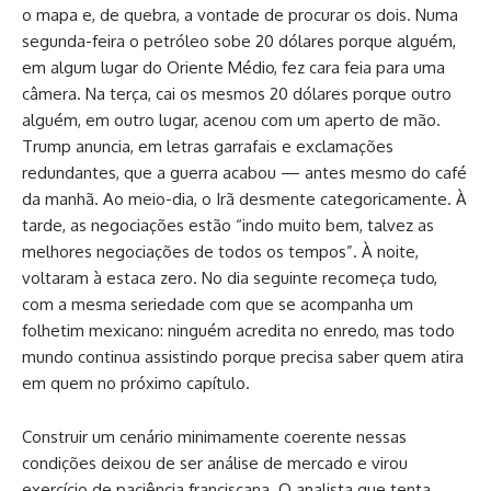
o mapa e, de quebra, a vontade de procurar os dois. Numa
segunda-feira o petróleo sobe 20 dólares porque alguém,
em algum lugar do Oriente Médio, fez cara feia para uma
câmera. Na terça, cai os mesmos 20 dólares porque outro
alguém, em outro lugar, acenou com um aperto de mão.
Trump anuncia, em letras garrafais e exclamações
redundantes, que a guerra acabou — antes mesmo do café
da manhã. Ao meio-dia, o Irã desmente categoricamente. À
tarde, as negociações estão “indo muito bem, talvez as
melhores negociações de todos os tempos”. À noite,
voltaram à estaca zero. No dia seguinte recomeça tudo,
com a mesma seriedade com que se acompanha um
folhetim mexicano: ninguém acredita no enredo, mas todo
mundo continua assistindo porque precisa saber quem atira
em quem no próximo capítulo.
Construir um cenário minimamente coerente nessas
condições deixou de ser análise de mercado e virou
exercício de paciência franciscana. O analista que tenta