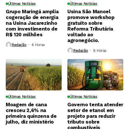
Últimas Notícias
Últimas Notícias
Grupo Maringá amplia
Usina São Manoel
cogeração de energia
promove workshop
na Usina Jacarezinho
gratuito sobre
com investimento de
Reforma Tributária
R$ 120 milhões
voltado ao
agronegócio.
Redação
6 Horas ⁮
Redação
6 Horas ⁮
Últimas Notícias
Últimas Notícias
Moagem de cana
Governo tenta atender
cresceu 2,6% na
setor de etanol em
primeira quinzena de
projeto para reduzir
julho, diz ministério
tributo sobre
combustíveis