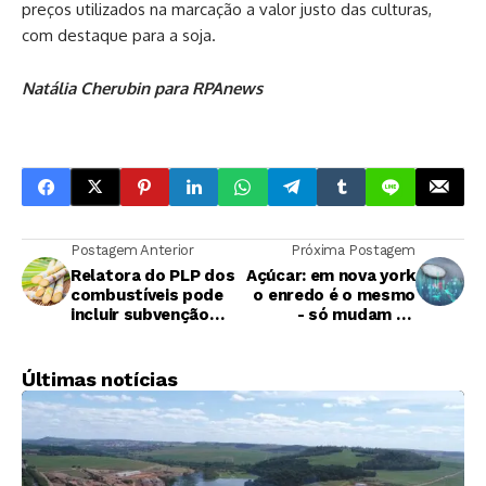
preços utilizados na marcação a valor justo das culturas,
com destaque para a soja.
Natália Cherubin para RPAnews
Postagem Anterior
Próxima Postagem
Relatora do PLP dos
Açúcar: em nova york
combustíveis pode
o enredo é o mesmo
incluir subvenção
- só mudam os
para setor da cana
garçons
afetado pelo
tarifaço
Últimas notícias