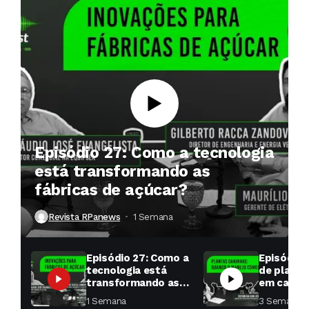
Episódio 27: Como a tecnologia
está transformando as
fábricas de açúcar?
Revista RPanews
1 Semana ⁮
Episódio 27: Como a
Episódio 
tecnologia está
de planta
transformando as
em cana: 
fábricas de açúcar?
começar 
1 Semana ⁮
3 Semanas ⁮
toda a di