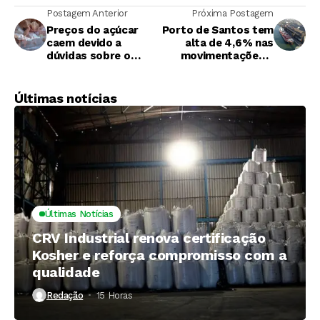
Postagem Anterior
Próxima Postagem
Preços do açúcar
Porto de Santos tem
caem devido a
alta de 4,6% nas
dúvidas sobre o
movimentações e
crescimento
açúcar puxa com 12
econômico global
milhões de t
Últimas notícias
Últimas Notícias
CRV Industrial renova certificação
Kosher e reforça compromisso com a
qualidade
Redação
15 Horas ⁮