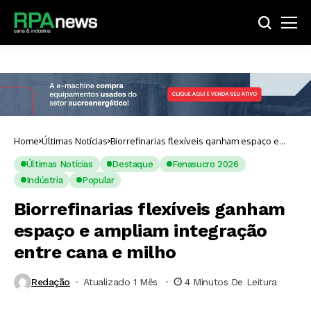
Home
Últimas Notícias
Biorrefinarias flexíveis ganham espaço e
ampliam integração entre cana e milho
Últimas Notícias
Destaque
Fenasucro 2026
Indústria
Popular
Biorrefinarias flexíveis ganham
espaço e ampliam integração
entre cana e milho
Redação
Atualizado 1 Mês ⁮
4 Minutos De Leitura