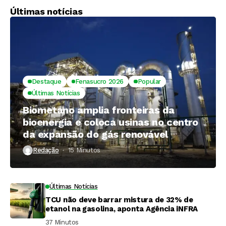
Últimas notícias
Destaque
Fenasucro 2026
Popular
Últimas Notícias
Biometano amplia fronteiras da
bioenergia e coloca usinas no centro
da expansão do gás renovável
Redação
15 Minutos ⁮
Últimas Notícias
TCU não deve barrar mistura de 32% de
etanol na gasolina, aponta Agência iNFRA
37 Minutos ⁮