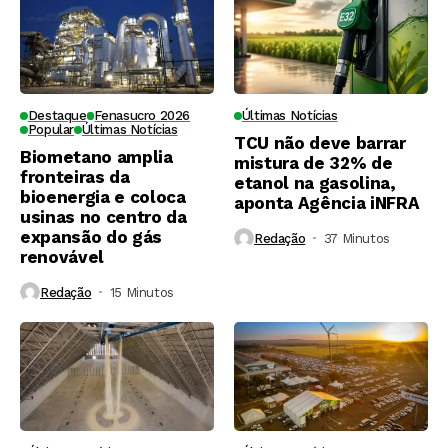
Destaque
Fenasucro 2026
Últimas Notícias
Popular
Últimas Notícias
TCU não deve barrar
Biometano amplia
mistura de 32% de
fronteiras da
etanol na gasolina,
bioenergia e coloca
aponta Agência iNFRA
usinas no centro da
expansão do gás
Redação
37 Minutos ⁮
renovável
Redação
15 Minutos ⁮