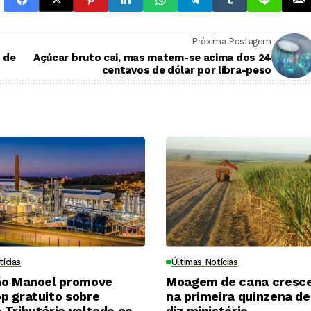
Próxima Postagem
 de
Açúcar bruto cai, mas matem-se acima dos 24
centavos de dólar por libra-peso
tícias
Últimas Notícias
ão Manoel promove
Moagem de cana cresc
p gratuito sobre
na primeira quinzena de 
Tributária voltado ao
diz ministério