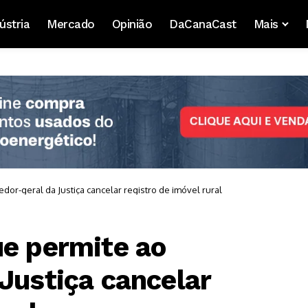
ústria
Mercado
Opinião
DaCanaCast
Mais
dor-geral da Justiça cancelar registro de imóvel rural
ue permite ao
Justiça cancelar