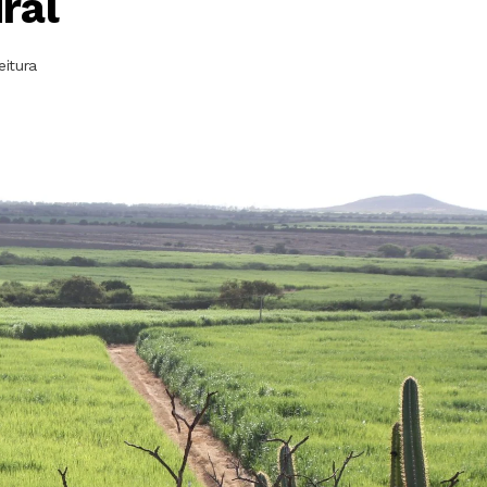
ral
eitura