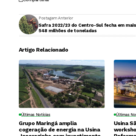
Postagem Anterior
Safra 2022/23 do Centro-Sul fecha em mais
548 milhões de toneladas
Artigo Relacionado
Últimas Notícias
Últimas No
Grupo Maringá amplia
Usina S
cogeração de energia na Usina
worksho
Jacarezinho com investimento
Reforma 