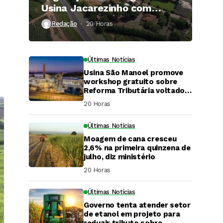
Usina Jacarezinho com
investimento de R$ 120
Redação
20 Horas ⁮
milhões
Últimas Notícias
Usina São Manoel promove
workshop gratuito sobre
Reforma Tributária voltado
ao agronegócio.
20 Horas ⁮
Últimas Notícias
Moagem de cana cresceu
2,6% na primeira quinzena de
julho, diz ministério
20 Horas ⁮
Últimas Notícias
Governo tenta atender setor
DaCana Cast
de etanol em projeto para
reduzir tributo sobre