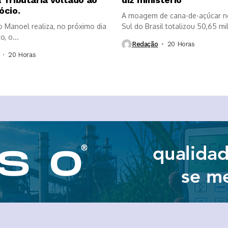
ócio.
A moagem de cana-de-açúcar n
o Manoel realiza, no próximo dia
Sul do Brasil totalizou 50,65 mi
, o...
Redação
20 Horas ⁮
20 Horas ⁮