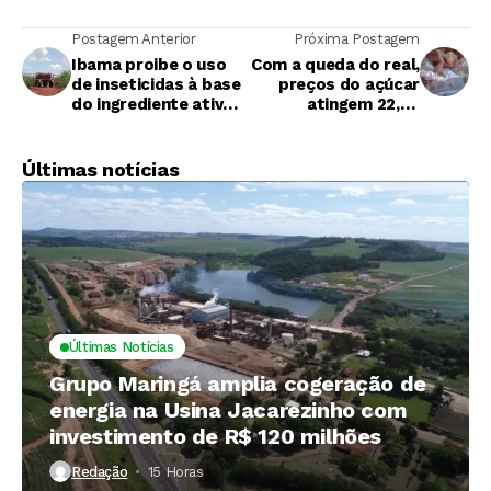
Postagem Anterior
Próxima Postagem
Ibama proibe o uso
Com a queda do real,
de inseticidas à base
preços do açúcar
do ingrediente ativo
atingem 22,62
tiametoxam
centavos de dólar
por libra-peso
Últimas notícias
Últimas Notícias
Grupo Maringá amplia cogeração de
energia na Usina Jacarezinho com
investimento de R$ 120 milhões
Redação
15 Horas ⁮