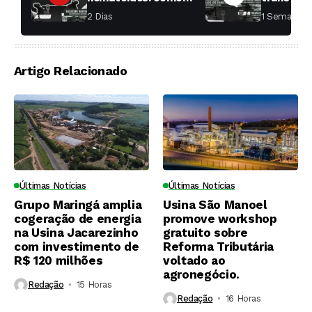
aumentar a
fábricas 
2 Dias ⁮
1 Semana ⁮
produtividade das
soqueiras?
Artigo Relacionado
Últimas Notícias
Últimas Notícias
Grupo Maringá amplia
Usina São Manoel
cogeração de energia
promove workshop
na Usina Jacarezinho
gratuito sobre
com investimento de
Reforma Tributária
R$ 120 milhões
voltado ao
agronegócio.
Redação
15 Horas ⁮
Redação
16 Horas ⁮