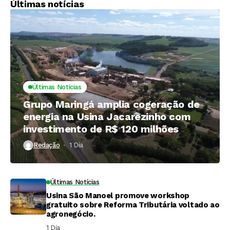
recorde
Últimas notícias
Últimas Notícias
Grupo Maringá amplia cogeração de
energia na Usina Jacarezinho com
investimento de R$ 120 milhões
Redação
1 Dia ⁮
Últimas Notícias
Usina São Manoel promove workshop
gratuito sobre Reforma Tributária voltado ao
agronegócio.
1 Dia ⁮