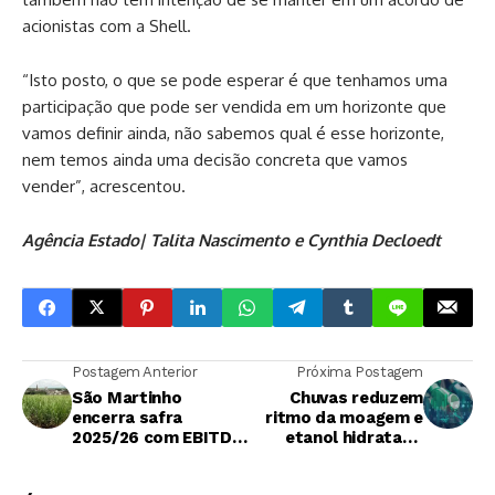
acionistas com a Shell.
“Isto posto, o que se pode esperar é que tenhamos uma
participação que pode ser vendida em um horizonte que
vamos definir ainda, não sabemos qual é esse horizonte,
nem temos ainda uma decisão concreta que vamos
vender”, acrescentou.
Agência Estado| Talita Nascimento e Cynthia Decloedt
Postagem Anterior
Próxima Postagem
São Martinho
Chuvas reduzem
encerra safra
ritmo da moagem e
2025/26 com EBITDA
etanol hidratado
de R$ 3,5 bilhões e
volta a subir em São
projeta moagem
Paulo