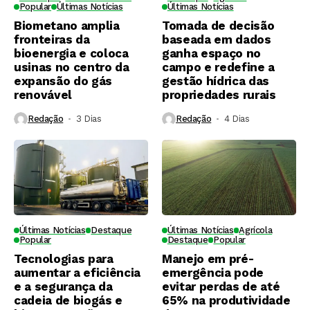
Popular
Últimas Notícias
Últimas Notícias
Biometano amplia
Tomada de decisão
fronteiras da
baseada em dados
bioenergia e coloca
ganha espaço no
usinas no centro da
campo e redefine a
expansão do gás
gestão hídrica das
renovável
propriedades rurais
Redação
3 Dias ⁮
Redação
4 Dias ⁮
Últimas Notícias
Destaque
Últimas Notícias
Agrícola
Popular
Destaque
Popular
Tecnologias para
Manejo em pré-
aumentar a eficiência
emergência pode
e a segurança da
evitar perdas de até
cadeia de biogás e
65% na produtividade