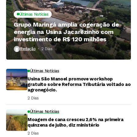
Últimas Notícias
Grupo Maringá amplia cogeração de
energia na Usina Jacarezinho com
investimento de R$ 120 milhões
Redação
2 Dias ⁮
Últimas Notícias
Usina São Manoel promove workshop
gratuito sobre Reforma Tributária voltado ao
agronegócio.
2 Dias ⁮
Últimas Notícias
Moagem de cana cresceu 2,6% na primeira
quinzena de julho, diz ministério
2 Dias ⁮