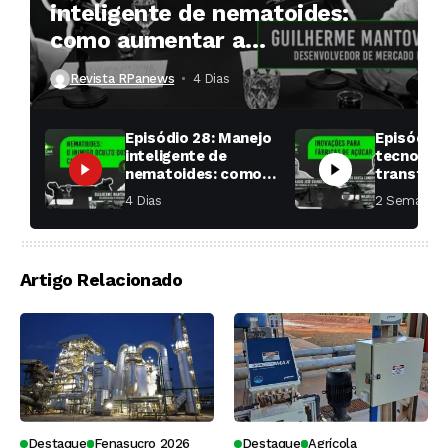
inteligente de nematoides:
como aumentar a
produtividade das soqueiras?
Revista RPanews
4 Dias ⁮
Episódio 28: Manejo
Episódio 
inteligente de
tecnologi
nematoides: como
transfor
aumentar a
fábricas 
4 Dias ⁮
2 Semanas ⁮
produtividade das
soqueiras?
Artigo Relacionado
Destaque
Fenasucro 2026
Destaque
Agrícola