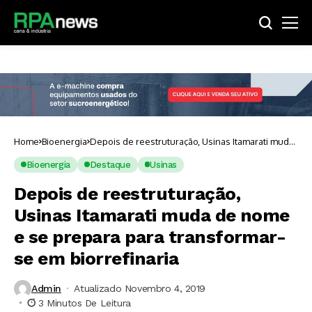
Home
Bioenergia
Depois de reestruturação, Usinas Itamarati muda
de nome e se prepara para transformar-se em
biorrefinaria
Bioenergia
Destaque
Usinas
Depois de reestruturação,
Usinas Itamarati muda de nome
e se prepara para transformar-
se em biorrefinaria
Admin
Atualizado Novembro 4, 2019
3 Minutos De Leitura