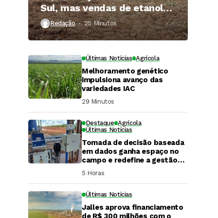
Sul, mas vendas de etanol
superam 3 bilhões de litros
Redação
25 Minutos ⁮
Últimas Notícias
Agrícola
Melhoramento genético
impulsiona avanço das
variedades IAC
29 Minutos ⁮
Destaque
Agrícola
Últimas Notícias
Tomada de decisão baseada
em dados ganha espaço no
campo e redefine a gestão
hídrica das propriedades
5 Horas ⁮
rurais
Últimas Notícias
Jalles aprova financiamento
DaCana Cast
de R$ 300 milhões com o