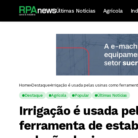
Últimas Notícias
Agrícola
Ind
Home
Destaque
Irrigação é usada pelas usinas como ferrament
Destaque
Agrícola
Popular
Últimas Notícias
Irrigação é usada p
ferramenta de estab