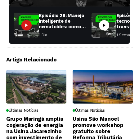
Episódio 28: Manejo
Episódio 
inteligente de
tecnologi
nematoides: como
transfor
aumentar a
fábricas 
1 Dia ⁮
1 Semana ⁮
produtividade das
soqueiras?
Artigo Relacionado
Últimas Notícias
Últimas Notícias
Grupo Maringá amplia
Usina São Manoel
cogeração de energia
promove workshop
na Usina Jacarezinho
gratuito sobre
com investimento de
Reforma Tributária