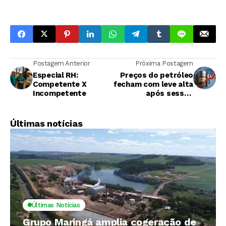
Postagem Anterior
Próxima Postagem
Especial RH:
Preços do petróleo
Competente X
fecham com leve alta
Incompetente
após sessão
turbulenta
Últimas notícias
Últimas Notícias
Grupo Maringá amplia cogeração de