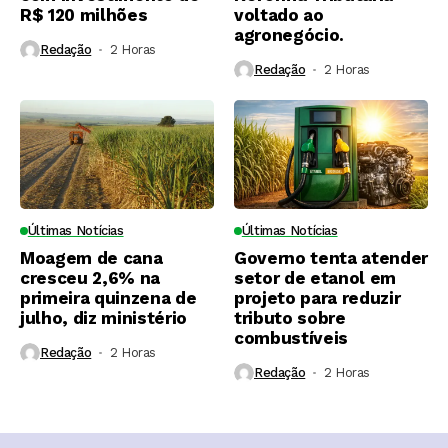
R$ 120 milhões
voltado ao
agronegócio.
Redação
2 Horas ⁮
Redação
2 Horas ⁮
Últimas Notícias
Últimas Notícias
Moagem de cana
Governo tenta atender
cresceu 2,6% na
setor de etanol em
primeira quinzena de
projeto para reduzir
julho, diz ministério
tributo sobre
combustíveis
Redação
2 Horas ⁮
Redação
2 Horas ⁮