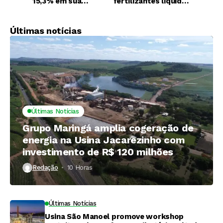
15,3% em sua
fertilizantes líquidos
moagem e de 41% na
e se torna líder no
produção de etanol
mercado de NPK
Últimas notícias
Últimas Notícias
Grupo Maringá amplia cogeração de
energia na Usina Jacarezinho com
investimento de R$ 120 milhões
Redação
10 Horas ⁮
Últimas Notícias
Usina São Manoel promove workshop