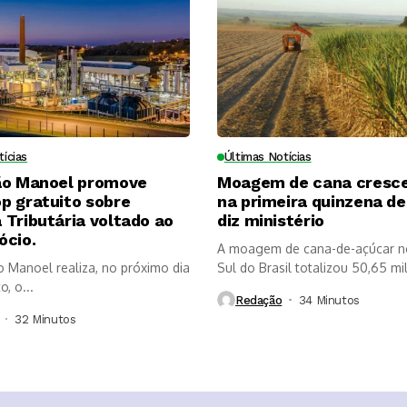
tícias
Últimas Notícias
ão Manoel promove
Moagem de cana cresc
p gratuito sobre
na primeira quinzena de 
Tributária voltado ao
diz ministério
ócio.
A moagem de cana-de-açúcar n
o Manoel realiza, no próximo dia
Sul do Brasil totalizou 50,65 mi
, o...
Redação
34 Minutos ⁮
32 Minutos ⁮