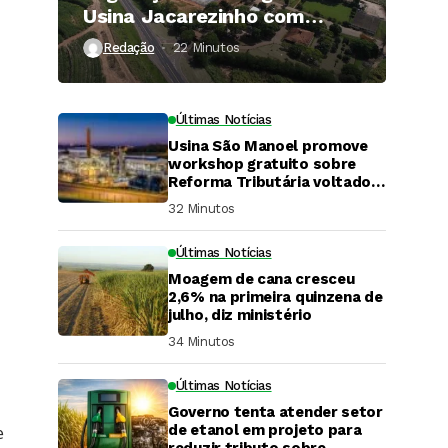
Usina Jacarezinho com
investimento de R$ 120
Redação
22 Minutos ⁮
milhões
Últimas Notícias
Usina São Manoel promove
workshop gratuito sobre
Reforma Tributária voltado
ao agronegócio.
32 Minutos ⁮
Últimas Notícias
Moagem de cana cresceu
2,6% na primeira quinzena de
julho, diz ministério
34 Minutos ⁮
Últimas Notícias
Governo tenta atender setor
DaCana Cast
de etanol em projeto para
e
reduzir tributo sobre