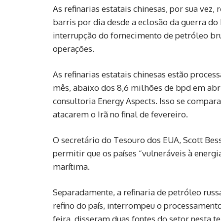
As refinarias estatais chinesas, por sua ve
barris por dia desde a eclosão da ‌guerra do
interrupção do fornecimento de petróleo br
operações.
As refinarias estatais chinesas estão proces
mês, abaixo dos 8,6 milhões de bpd em abr
consultoria Energy Aspects. Isso se compara
atacarem o Irã no final de fevereiro.
O secretário do Tesouro dos EUA, Scott Bes
permitir que os países “vulneráveis à ener
marítima.
Separadamente, a refinaria de petróleo rus
refino do país, interrompeu o processament
feira, disseram duas fontes do setor nesta te