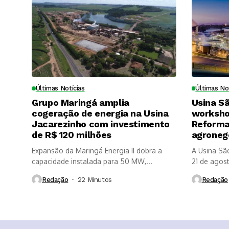
Últimas Notícias
Últimas No
Grupo Maringá amplia
Usina S
cogeração de energia na Usina
worksho
Jacarezinho com investimento
Reforma 
de R$ 120 milhões
agroneg
Expansão da Maringá Energia II dobra a
A Usina Sã
capacidade instalada para 50 MW,...
21 de agosto
Redação
22 Minutos ⁮
Redação