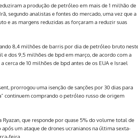
z, reduziram a produção de petróleo em mais de 1 milhão de
 Irã, segundo analistas e fontes ‌do mercado, uma vez que a
uto e as margens reduzidas as forçaram a reduzir suas
sando ⁠8,4 milhões de barris por dia de petróleo bruto nest
il e dos 9,5 milhões de bpd em março, de acordo com a
 a cerca de 10 milhões de bpd antes de os EUA e Israel
sent, prorrogou uma isenção de sanções por 30 dias para
gia” continuem comprando o petróleo russo de origem
sa Ryazan, que responde por quase 5% do volume total de
o após um ataque de drones ucranianos na última sexta-
rça-feira.