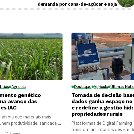
demanda por cana-de-açúcar e soja
tícias
Agrícola
Destaque
Agrícola
Últimas Notíc
mento genético
Tomada de decisão bas
ona avanço das
dados ganha espaço no
es IAC
e redefine a gestão hídr
propriedades rurais
a afirma que materiais mais
nem produtividade, sanidade e
Plataformas de Digital Farming
, mas...
transformam informações em d
13 Horas ⁮