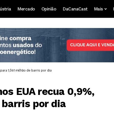
ústria
Mercado
Opinião
DaCanaCast
Mais
ara 1,061 milhão de barris por dia
nos EUA recua 0,9%,
 barris por dia