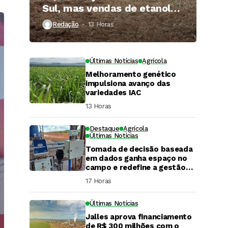
Sul, mas vendas de etanol
superam 3 bilhões de litros
Redação
13 Horas ⁮
Últimas Notícias
Agrícola
Melhoramento genético
impulsiona avanço das
variedades IAC
13 Horas ⁮
Destaque
Agrícola
Últimas Notícias
Tomada de decisão baseada
em dados ganha espaço no
campo e redefine a gestão
hídrica das propriedades
17 Horas ⁮
rurais
Últimas Notícias
Jalles aprova financiamento
DaCana Cast
de R$ 300 milhões com o