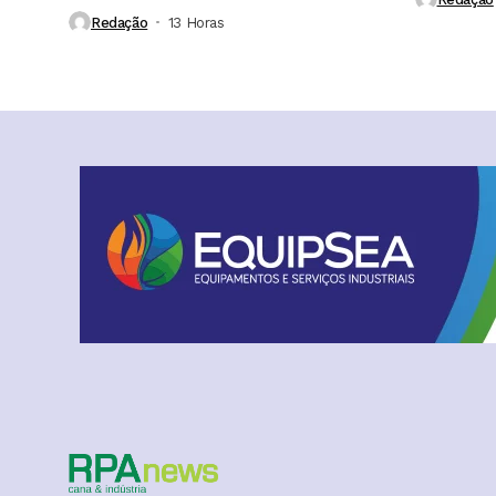
etanol é impulsionada...
Redação
13 Horas ⁮