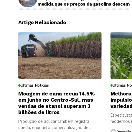
medida que os preços da gasolina descem
Artigo Relacionado
Últimas Notícias
Últimas No
Moagem de cana recua 14,5%
Melhora
em junho no Centro-Sul, mas
impulsi
vendas de etanol superam 3
variedad
bilhões de litros
Especialist
Produção de açúcar também registra
modernos u
queda, enquanto comercialização de
longevidade
Redação