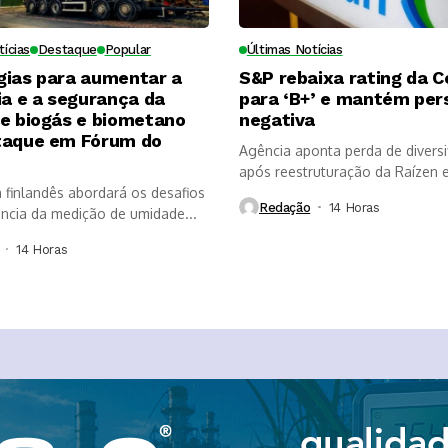
tícias
Destaque
Popular
Últimas Notícias
gias para aumentar a
S&P rebaixa rating da 
ia e a segurança da
para ‘B+’ e mantém per
de biogás e biometano
negativa
taque em Fórum do
Agência aponta perda de diversi
após reestruturação da Raízen e
a finlandês abordará os desafios
que...
Redação
14 Horas ⁮
ância da medição de umidade...
14 Horas ⁮