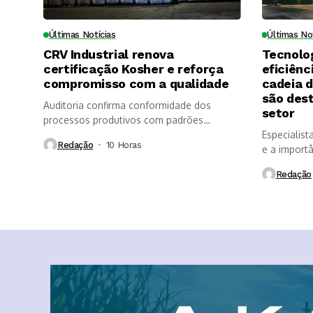
Últimas Notícias
Últimas No
CRV Industrial renova
Tecnolo
certificação Kosher e reforça
eficiênc
compromisso com a qualidade
cadeia 
são des
Auditoria confirma conformidade dos
setor
processos produtivos com padrões
internacionais de segurança dos...
Especialist
Redação
10 Horas ⁮
e a import
Redação