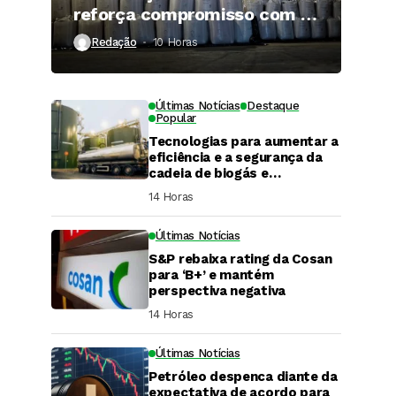
reforça compromisso com a
qualidade
Redação
10 Horas ⁮
Últimas Notícias
Destaque
Popular
Tecnologias para aumentar a
eficiência e a segurança da
cadeia de biogás e
biometano são destaque em
14 Horas ⁮
Fórum do setor
Últimas Notícias
S&P rebaixa rating da Cosan
para ‘B+’ e mantém
perspectiva negativa
14 Horas ⁮
Últimas Notícias
DaCana Cast
Petróleo despenca diante da
Fenasucro 2026
expectativa de acordo para