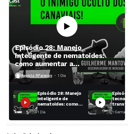
Episódio 28: Manejo
inteligente de nematoides:
como aumentar a
produtividade das soqueiras?
Revista RPanews
1 Dia ⁮
Episódio 28: Manejo
Episódio 
inteligente de
tecnologi
nematoides: como
transfor
aumentar a
fábricas 
1 Dia ⁮
1 Semana ⁮
produtividade das
soqueiras?