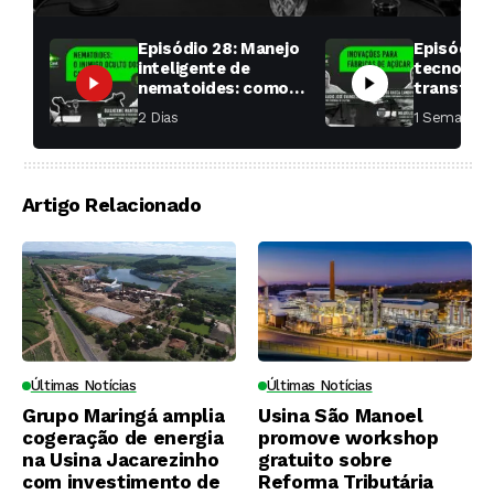
Episódio 28: Manejo
Episódio 
inteligente de
tecnologi
nematoides: como
transfor
aumentar a
fábricas 
2 Dias ⁮
1 Semana ⁮
produtividade das
soqueiras?
Artigo Relacionado
Últimas Notícias
Últimas Notícias
Grupo Maringá amplia
Usina São Manoel
cogeração de energia
promove workshop
na Usina Jacarezinho
gratuito sobre
com investimento de
Reforma Tributária