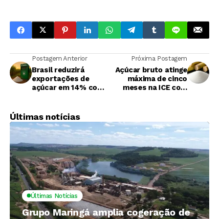
Postagem Anterior
Próxima Postagem
Brasil reduzirá
Açúcar bruto atinge
exportações de
máxima de cinco
açúcar em 14% com
meses na ICE com
mudança para
retomada da alta do
etanol, diz Safras &
petróleo
Mercado
Últimas notícias
Últimas Notícias
Grupo Maringá amplia cogeração de