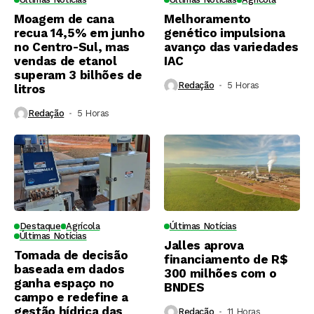
Moagem de cana
Melhoramento
recua 14,5% em junho
genético impulsiona
no Centro-Sul, mas
avanço das variedades
vendas de etanol
IAC
superam 3 bilhões de
Redação
5 Horas ⁮
litros
Redação
5 Horas ⁮
Destaque
Agrícola
Últimas Notícias
Últimas Notícias
Jalles aprova
Tomada de decisão
financiamento de R$
baseada em dados
300 milhões com o
ganha espaço no
BNDES
campo e redefine a
gestão hídrica das
Redação
11 Horas ⁮