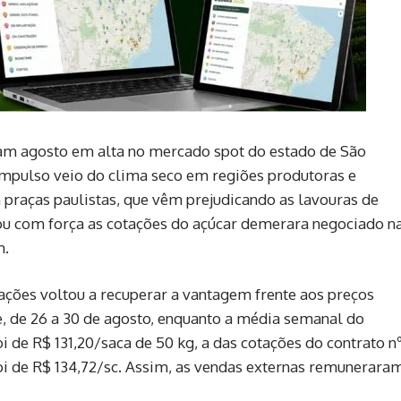
ram agosto em alta no mercado spot do estado de São
impulso veio do clima seco em regiões produtoras e
raças paulistas, que vêm prejudicando as lavouras de
ou com força as cotações do açúcar demerara negociado n
m.
tações voltou a recuperar a vantagem frente aos preços
, de 26 a 30 de agosto, enquanto a média semanal do
 de R$ 131,20/saca de 50 kg, a das cotações do contrato n
oi de R$ 134,72/sc. Assim, as vendas externas remunerara