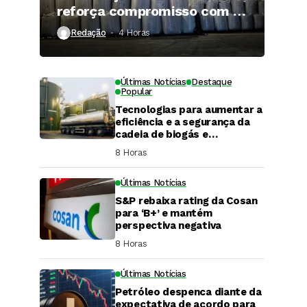
reforça compromisso com a
qualidade
Redação
4 Horas ⁮
Últimas Notícias
Destaque
Popular
Tecnologias para aumentar a
eficiência e a segurança da
cadeia de biogás e
biometano são destaque em
8 Horas ⁮
Fórum do setor
Últimas Notícias
S&P rebaixa rating da Cosan
para ‘B+’ e mantém
perspectiva negativa
8 Horas ⁮
Últimas Notícias
DaCana Cast
Petróleo despenca diante da
Fenasucro 2026
expectativa de acordo para