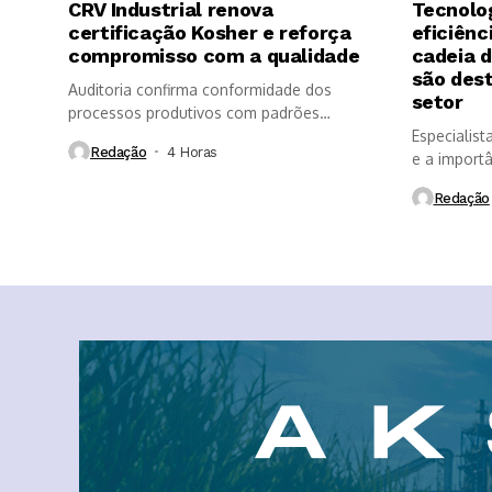
CRV Industrial renova
Tecnolo
certificação Kosher e reforça
eficiênc
compromisso com a qualidade
cadeia 
são des
Auditoria confirma conformidade dos
setor
processos produtivos com padrões
internacionais de segurança dos...
Especialist
Redação
4 Horas ⁮
e a import
Redação