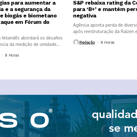
gias para aumentar a
S&P rebaixa rating da 
ia e a segurança da
para ‘B+’ e mantém per
de biogás e biometano
negativa
taque em Fórum do
Agência aponta perda de diversi
após reestruturação da Raízen e
a finlandês abordará os desafios
que...
Redação
8 Horas ⁮
ância da medição de umidade...
8 Horas ⁮